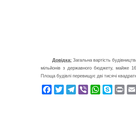
Довідка:
Загальна вартість будівництв
мільйонів з державного бюджету, майже 16
Площа будівлі перевищує дві тисячі квадратн
Fa
T
Te
Vi
W
S
Pr
ce
wi
le
be
ha
ky
in
bo
tte
gr
r
ts
pe
t
ok
r
a
A
m
pp