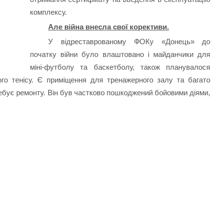
комплексу.
Але війна внесла свої корективи.
У відреставрованому ФОКу «Донець» до
початку війни було влаштовано і майданчики для
міні-футболу та баскетболу, також планувалося
ого тенісу. Є приміщення для тренажерного залу та багато
ребує ремонту. Він був частково пошкоджений бойовими діями,