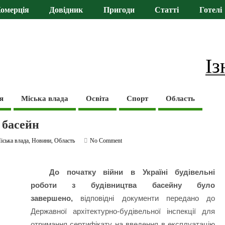
омерція
Довідник
Пригоди
Статті
Готелі
Із
я
Міська влада
Освіта
Спорт
Область
 басейн
іська влада
,
Новини
,
Область
No Comment
До початку війни в Україні будівельні
роботи з будівництва басейну було
завершено,
відповідні документи передано до
Державної архітектурно-будівельної інспекції для
отримання сертифікату на введення в експлуатацію