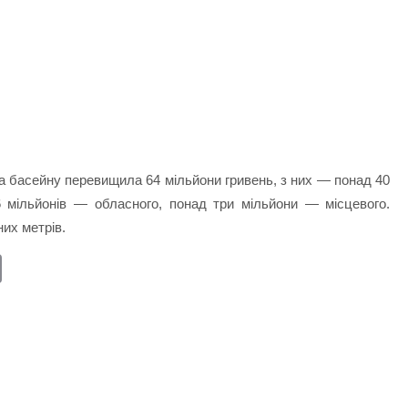
а басейну перевищила 64 мільйони гривень, з них — понад 40
 мільйонів — обласного, понад три мільйони — місцевого.
их метрів.
E
m
ail