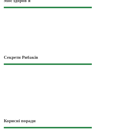
Моє здоров’я
Секрети Рибаків
Корисні поради