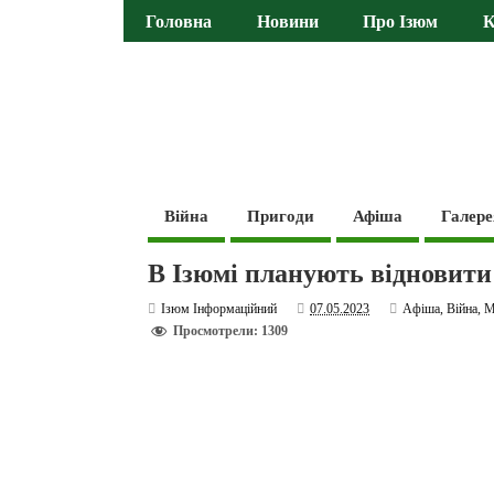
Головна
Новини
Про Ізюм
К
Війна
Пригоди
Афіша
Галере
В Ізюмі планують відновити
Ізюм Інформаційний
07.05.2023
Афіша
,
Війна
,
М
Просмотрели: 1309