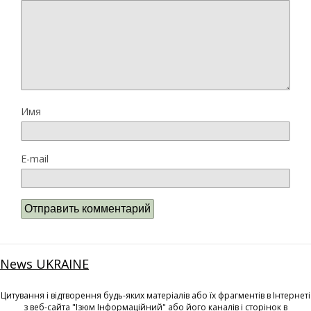
Имя
E-mail
News UKRAINE
Цитування і відтворення будь-яких матеріалів або їх фрагментів в Інтернеті
з веб-сайта "Ізюм Інформаційний" або його каналів і сторінок в