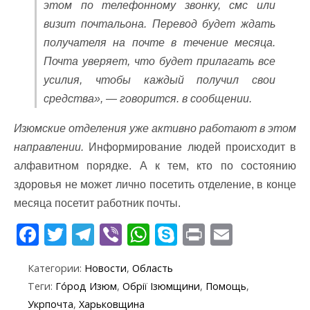
этом по телефонному звонку, смс или
визит почтальона. Перевод будет ждать
получателя на почте в течение месяца.
Почта уверяет, что будет прилагать все
усилия, чтобы каждый получил свои
средства», — говорится. в сообщении.
Изюмские отделения уже активно работают в этом
направлении.
Информирование людей происходит в
алфавитном порядке. А к тем, кто по состоянию
здоровья не может лично посетить отделение, в конце
месяца посетит работник почты.
F
T
T
Vi
W
S
Pr
E
ac
w
el
b
h
k
in
m
Категории:
Новости
,
Область
e
itt
e
er
at
y
t
ai
Теги:
Го́род Изюм
,
Обрії Ізюмщини
,
Помощь
,
b
er
gr
s
p
l
Укрпочта
,
Харьковщина