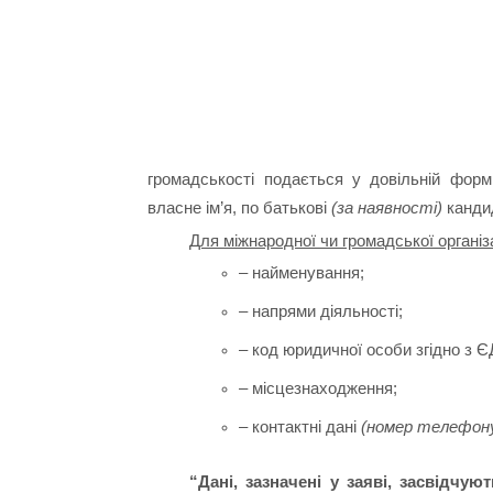
громадськості подається у довільній формі
власне ім’я, по батькові
(за наявності)
кандид
Для міжнародної чи громадської організа
– найменування;
– напрями діяльності;
– код юридичної особи згідно з
– місцезнаходження;
– контактні дані
(номер телефону
“Дані, зазначені у заяві, засвідчую