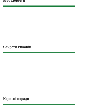
Моє здоров’я
Секрети Рибаків
Корисні поради