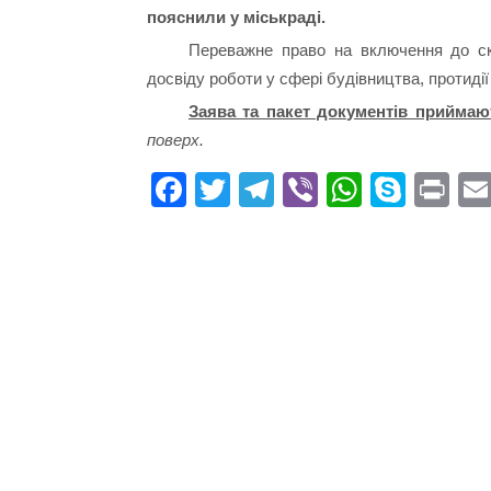
пояснили у міськраді.
Переважне право на включення до ск
досвіду роботи у сфері будівництва, протидії
Заява та пакет документів приймаю
поверх.
Fa
T
Te
Vi
W
S
Pr
ce
wi
le
be
ha
ky
in
bo
tte
gr
r
ts
pe
t
ok
r
a
A
m
pp