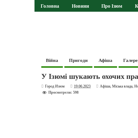
Головна
Новини
Про Ізюм
К
Війна
Пригоди
Афіша
Галере
У Ізюмі шукають охочих пра
Город Изюм
19.06.2023
Афіша
,
Міська влада
,
Н
Просмотрели: 598