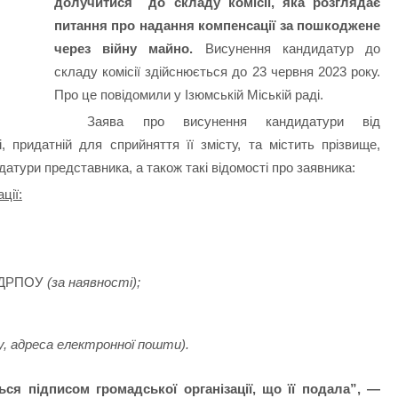
долучитися до складу комісії, яка розглядає
питання про надання компенсації за пошкоджене
через війну майно.
Висунення кандидатур до
складу комісії здійснюється до 23 червня 2023 року.
Про це повідомили у Ізюмській Міській раді.
Заява про висунення кандидатури від
, придатній для сприйняття її змісту, та містить прізвище,
атури представника, а також такі відомості про заявника:
ції:
 ЄДРПОУ
(за наявності);
, адреса електронної пошти).
ться підписом громадської організації, що її подала”, —