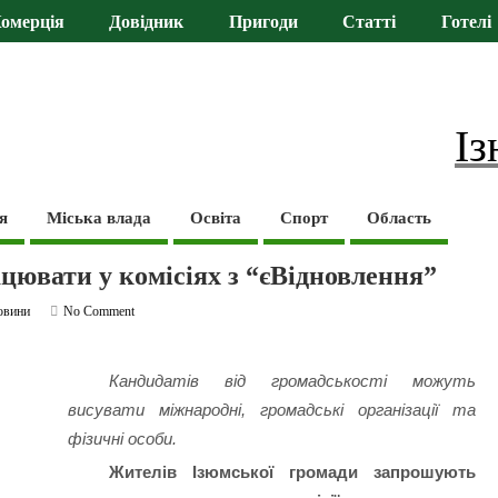
омерція
Довідник
Пригоди
Статті
Готелі
Із
я
Міська влада
Освіта
Спорт
Область
цювати у комісіях з “єВідновлення”
овини
No Comment
Кандидатів від громадськості можуть
висувати міжнародні, громадські організації та
фізичні особи.
Жителів Ізюмської громади запрошують