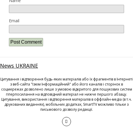
Name
Email
News UKRAINE
Цитування і відтворення будь-яких матеріалів або їх фрагментів в Інтернеті
з веб-сайта "Ізюм Інформаційний" або його каналів і сторінок в
соцмережах дозволено лише з умовою відкритого для пошукових систем
гіперпосилання на відповідний матеріал не нижче першого абзацу.
Цитування, використання і відтворення матеріалів в оффлайн-медіа (в т.ч.
друкованих виданнях), мобільних додатках, SmartTV можливо тільки з
письмового дозволу редакції.