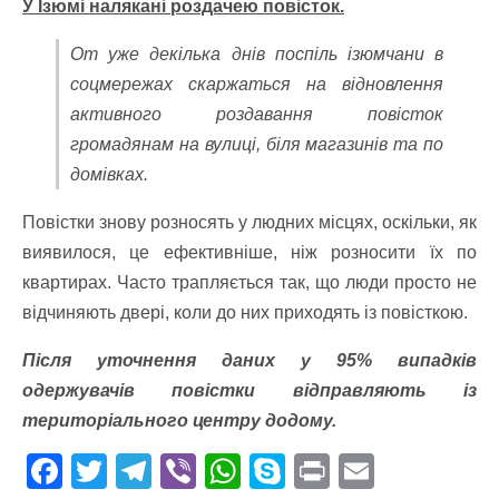
У Ізюмі налякані роздачею повісток.
От уже декілька днів поспіль ізюмчани в
соцмережах скаржаться на відновлення
активного роздавання повісток
громадянам на вулиці, біля магазинів та по
домівках.
Повістки знову розносять у людних місцях, оскільки, як
виявилося, це ефективніше, ніж розносити їх по
квартирах. Часто трапляється так, що люди просто не
відчиняють двері, коли до них приходять із повісткою.
Після уточнення даних у 95% випадків
одержувачів повістки відправляють із
територіального центру додому.
F
T
T
Vi
W
S
Pr
E