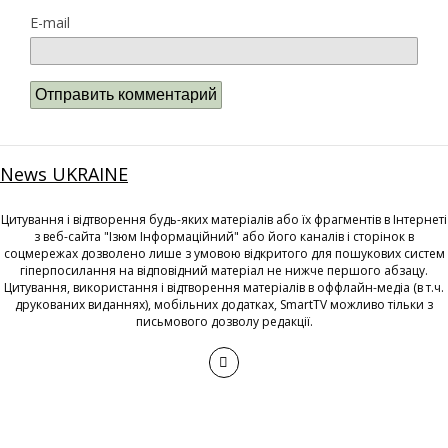
E-mail
News UKRAINE
Цитування і відтворення будь-яких матеріалів або їх фрагментів в Інтернеті
з веб-сайта "Ізюм Інформаційний" або його каналів і сторінок в
соцмережах дозволено лише з умовою відкритого для пошукових систем
гіперпосилання на відповідний матеріал не нижче першого абзацу.
Цитування, використання і відтворення матеріалів в оффлайн-медіа (в т.ч.
друкованих виданнях), мобільних додатках, SmartTV можливо тільки з
письмового дозволу редакції.