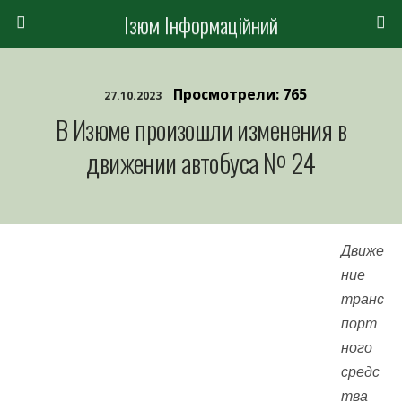
Ізюм Інформаційний
Просмотрели: 765
27.10.2023
В Изюме произошли изменения в
движении автобуса № 24
Движе
ние
транс
порт
ного
средс
тва