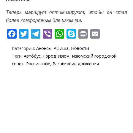
Теперь маршрут оптимизируют, чтобы он стал
более комфортным для изюмчан.
F
T
T
Vi
W
S
Pr
E
ac
w
el
b
h
k
in
m
Категории:
Анонсы
,
Афиша
,
Новости
e
itt
e
er
at
y
t
ai
Теги:
Авто́бус
,
Го́род Изюм
,
Изюмский городской
b
er
gr
s
p
l
совет
,
Расписание
,
Расписание движения
o
a
A
e
o
m
p
k
p