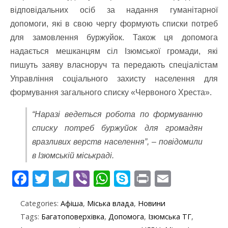
відповідальних осіб за надання гуманітарної
допомоги, які в свою чергу формують списки потреб
для замовлення буржуйок. Також ця допомога
надається мешканцям сіл Ізюмської громади, які
пишуть заяву власноруч та передають спеціалістам
Управління соціального захисту населення для
формування загального списку «Червоного Хреста».
“Наразі ведеться робота по формуванню
списку потреб буржуйок для громадян
вразливих верств населення”, – повідомили
в Ізюмській міськраді.
F
T
T
Vi
W
S
Pr
E
ac
w
el
b
h
k
in
m
Categories:
Афіша
,
Міська влада
,
Новини
e
itt
e
er
at
y
t
ai
Tags:
Багатоповерхівка
,
Допомога
,
Ізюмська ТГ
,
b
er
gr
s
p
l