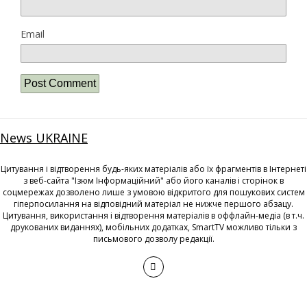
Email
News UKRAINE
Цитування і відтворення будь-яких матеріалів або їх фрагментів в Інтернеті
з веб-сайта "Ізюм Інформаційний" або його каналів і сторінок в
соцмережах дозволено лише з умовою відкритого для пошукових систем
гіперпосилання на відповідний матеріал не нижче першого абзацу.
Цитування, використання і відтворення матеріалів в оффлайн-медіа (в т.ч.
друкованих виданнях), мобільних додатках, SmartTV можливо тільки з
письмового дозволу редакції.