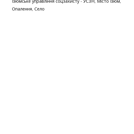
Ізюмське управління соцзахисту - УСЗН
,
Місто Ізюм
,
o
a
A
e
Опалення
,
Село
o
m
p
k
p