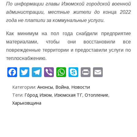
По информации главы Изюмской городской военной
администрации, местные жители до конца 2022
года не платили за коммунальные услуги.
Как минимум на пол года снабдили предприятие
материалами, чтобы они восстановили все
поврежденные территории и предоставили услуги по
теплоснабжению.
F
T
T
Vi
W
S
Pr
E
ac
w
el
b
h
k
in
m
Категории:
Анонсы
,
Война
,
Новости
e
itt
e
er
at
y
t
ai
Теги:
Го́род Изюм
,
Изюмская ТГ
,
Отопление
,
b
er
gr
s
p
l
Харьковщина
o
a
A
e
o
m
p
k
p