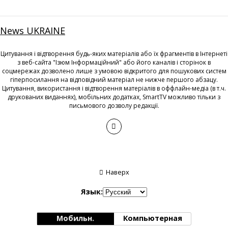
News UKRAINE
Цитування і відтворення будь-яких матеріалів або їх фрагментів в Інтернеті
з веб-сайта "Ізюм Інформаційний" або його каналів і сторінок в
соцмережах дозволено лише з умовою відкритого для пошукових систем
гіперпосилання на відповідний матеріал не нижче першого абзацу.
Цитування, використання і відтворення матеріалів в оффлайн-медіа (в т.ч.
друкованих виданнях), мобільних додатках, SmartTV можливо тільки з
письмового дозволу редакції.
Наверх
Язык:
Мобильн.
Компьютерная