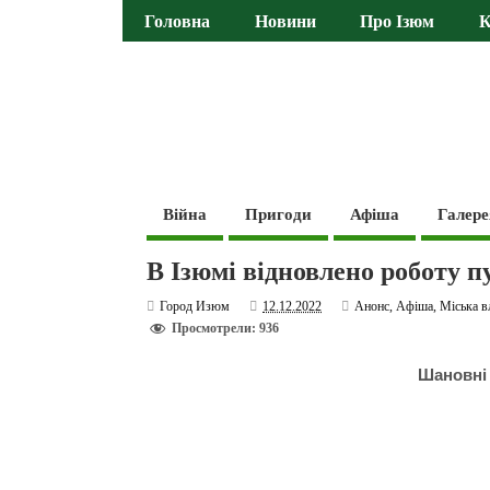
Головна
Новини
Про Ізюм
К
Війна
Пригоди
Афіша
Галере
В Ізюмі відновлено роботу 
Город Изюм
12.12.2022
Анонс
,
Афіша
,
Міська в
Просмотрели: 936
Шановні 