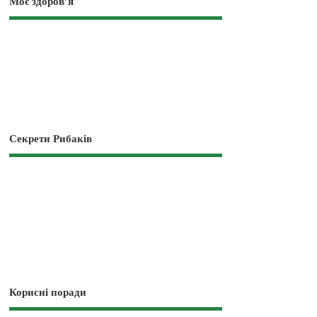
Моє здоров’я
Секрети Рибаків
Корисні поради