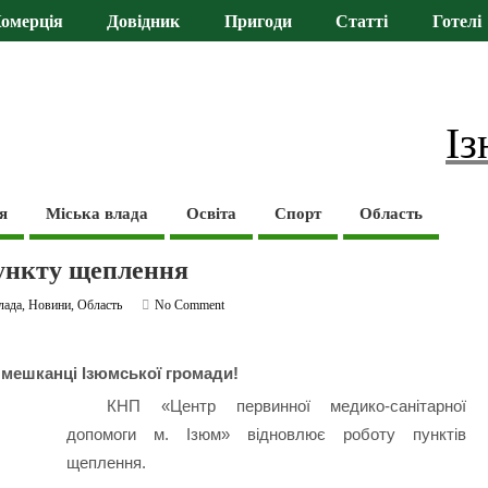
омерція
Довідник
Пригоди
Статті
Готелі
Із
я
Міська влада
Освіта
Спорт
Область
пункту щеплення
лада
,
Новини
,
Область
No Comment
мешканці Ізюмської громади!
КНП «Центр первинної медико-санітарної
допомоги м. Ізюм» відновлює роботу пунктів
щеплення.