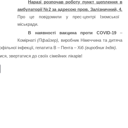
Наразі розпочав роботу пункт щеплення в
амбулаторії №2 за адресою пров. Залізничний, 4.
Про це повідомили у прес-центрі Ізюмської
міськради.
В наявності вакцина проти COVID-19
–
Комірнаті
(Пфайзер),
виробник Німеччина та дитяча
фільної інфекції, гепатита В – Пента – Хіб
(виробник Індія).
я, звертатися до своїх сімейних лікарів!
E
m
ail