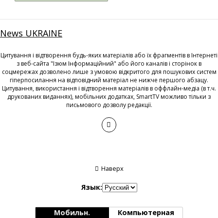
News UKRAINE
Цитування і відтворення будь-яких матеріалів або їх фрагментів в Інтернеті
з веб-сайта "Ізюм Інформаційний" або його каналів і сторінок в
соцмережах дозволено лише з умовою відкритого для пошукових систем
гіперпосилання на відповідний матеріал не нижче першого абзацу.
Цитування, використання і відтворення матеріалів в оффлайн-медіа (в т.ч.
друкованих виданнях), мобільних додатках, SmartTV можливо тільки з
письмового дозволу редакції.
Наверх
Язык:
Мобильн.
Компьютерная