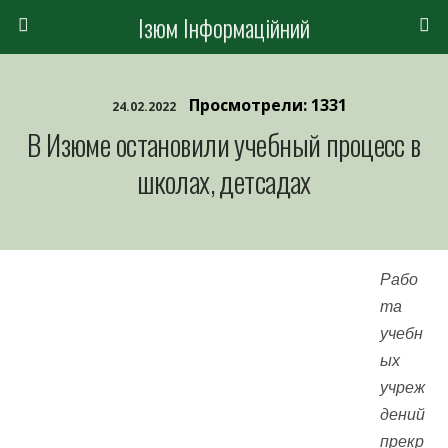
Ізюм Інформаційний
Просмотрели: 1331
24.02.2022
В Изюме остановили учебный процесс в
школах, детсадах
Рабо
та
учебн
ых
учреж
дений
прекр