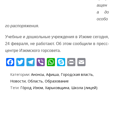
ащен
а до
особо
го распоряжения.
Учебные и дошкольные учреждения в Изюме сегодня,
24 февраля, не работают. Об этом сообщили в пресс-
центре Изюмского горсовета.
F
T
T
Vi
W
S
Pr
E
ac
w
el
b
h
k
in
m
Категории:
Анонсы
,
Афиша
,
Городская власть
,
e
itt
e
er
at
y
t
ai
Новости
,
Область
,
Образование
b
er
gr
s
p
l
Теги:
Го́род Изюм
,
Харьковщина
,
Школа (лицей)
o
a
A
e
o
m
p
k
p