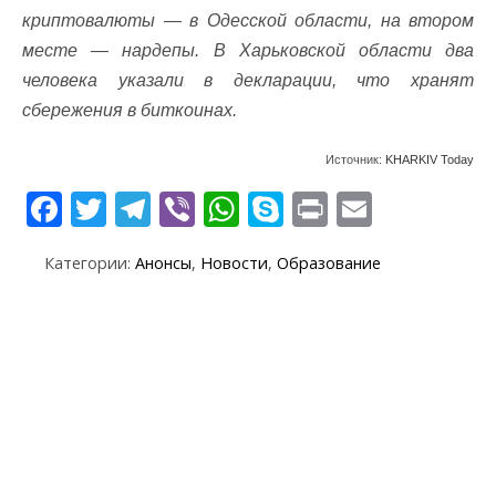
криптовалюты — в Одесской области, на втором
месте — нардепы. В Харьковской области два
человека указали в декларации, что хранят
сбережения в биткоинах.
Источник:
KHARKIV Today
F
T
T
Vi
W
S
Pr
E
ac
w
el
b
h
k
in
m
Категории:
Анонсы
,
Новости
,
Образование
e
itt
e
er
at
y
t
ai
b
er
gr
s
p
l
o
a
A
e
o
m
p
k
p