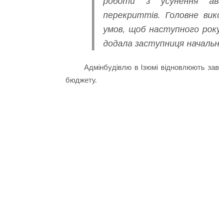
роботи з усунення ав
перекриттів. Головне вик
умов, щоб наступного рок
додала заступниця начальн
Адмінбудівлю в Ізюмі відновлюють завдя
бюджету.