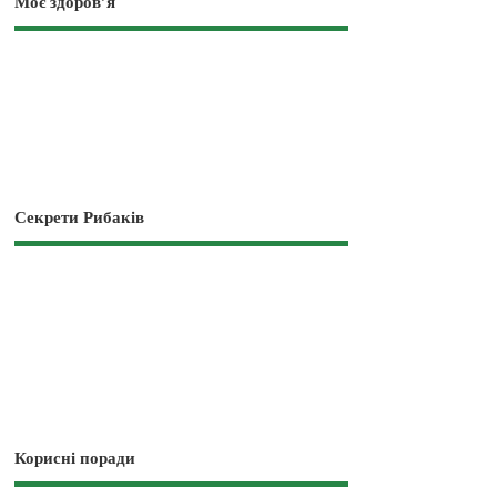
Моє здоров’я
Секрети Рибаків
Корисні поради