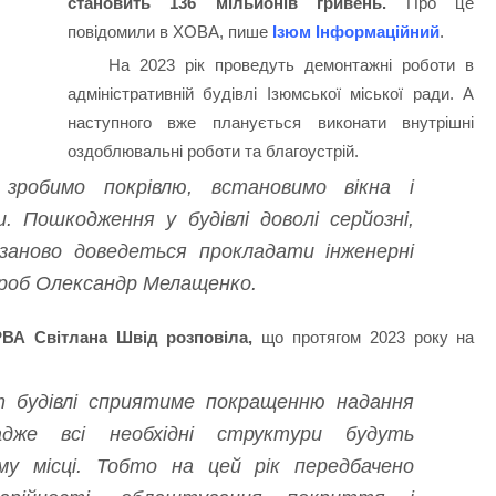
становить 136 мільйонів гривень.
Про це
повідомили в ХОВА, пише
Ізюм Інформаційний
.
На 2023 рік проведуть демонтажні роботи в
адміністративній будівлі Ізюмської міської ради. А
наступного вже планується виконати внутрішні
оздоблювальні роботи та благоустрій.
зробимо покрівлю, встановимо вікна і
. Пошкодження у будівлі доволі серйозні,
заново доведеться прокладати інженерні
онроб Олександр Мелащенко.
РВА Світлана Швід розповіла,
що протягом 2023 року на
т будівлі сприятиме покращенню надання
адже всі необхідні структури будуть
у місці. Тобто на цей рік передбачено