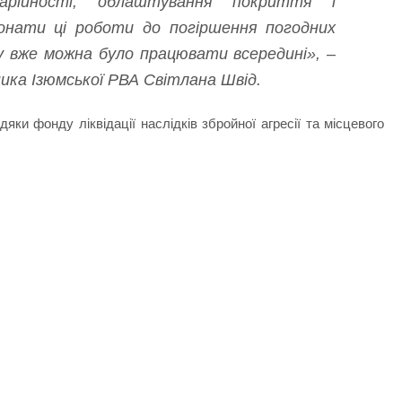
арійності, облаштування покриття і
онати ці роботи до погіршення погодних
у вже можна було працювати всередині», –
ика Ізюмської РВА Світлана Швід.
ки фонду ліквідації наслідків збройної агресії та місцевого