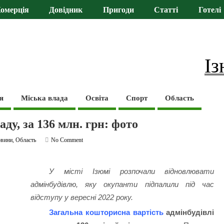
омерція
Довідник
Пригоди
Статті
Готелі
Із
я
Міська влада
Освіта
Спорт
Область
ду, за 136 млн. грн: фото
вини
,
Область
No Comment
У місті Ізюмі розпочали відновлювати
адмінбудівлю, яку окупанти підпалили під час
відступу у вересні 2022 року.
Загальна кошторисна вартість
адмінбудівлі