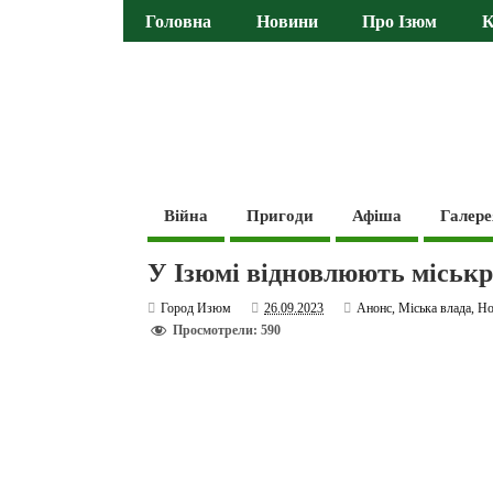
Головна
Новини
Про Ізюм
К
Війна
Пригоди
Афіша
Галере
У Ізюмі відновлюють міськра
Город Изюм
26.09.2023
Анонс
,
Міська влада
,
Но
Просмотрели: 590