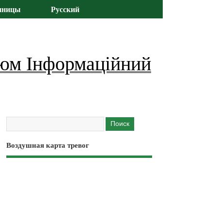
иницы
Русский
юм Інформаційний
Воздушная карта тревог