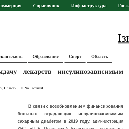
Коммерция
Справочник
Инфраструктура
Гост
Із
ская власть
Образование
Спорт
Область
дачу лекарств инсулинозависимым
ти
,
Область
No Comment
В связи с возобновлением финансирования
больных страдающих инсулинозависимым
сахарным диабетом в 2019 году,
администрация
КНП «ЦГБ Песчанской Богоматери» приглашает