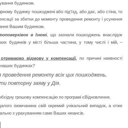
ування будинком.
ному будинку пошкоджені або під‘їзд, або дах, або стіна, то
енсації за збитки до моменту проведення ремонту і усунення
вання Вашим будинком.
топоверхівок в Ізюмі
, що зазнали пошкоджень внаслідок
х будинків у місті більша частина, у тому числі і мій, –
отримаємо відмову у компенсації,
по причині наявності
в наших будинках?
 проведення ремонту всіх цих пошкоджень,
ати повторну заяву у Дія.
обхідну грошову компенсацію по програмі єВідновлення.
далого ізюмчанина свій окремий унікальний випадок, а отже
уально з урахуванням саме Ваших нюансів.
E