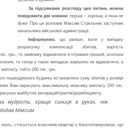
За підсумками розгляду цих питань можна
повідомити дві новини:
перша – хороша, а інша не
дуже.
Про це розповів Максим Стрельник заступник
начальника військової адміністрації.
Інформуємо,
що раніше, коли у випадку
розрахунку компенсації збитків, вартість
с. грн., то заявнику відмовляли в отримані грошей, оскільки
влення, то тепер у таких випадках вирішено не відмовляти, а
иплату, тобто 200 тис. грн.
го пошкодженого будинку встановлено суму збитків у розмірі
дмови Вам нарахують максимальну можливу виплату 200 тис.
а рахунок майбутніх репарацій/грантів/держбюджету.
на мудрість, краще синиця в руках, ніж
– додав Максим
 жаль, стосується власників квартир у багатоповерхівках, що