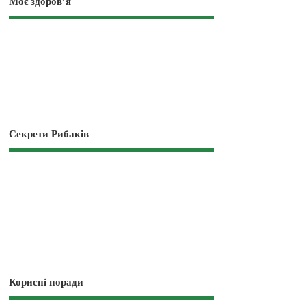
Моє здоров’я
Секрети Рибаків
Корисні поради