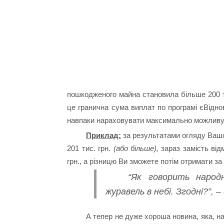
пошкодженого майна становила більше 200 ти
це гранична сума виплат по програмі єВідно
навпаки нараховувати максимально можливу в
Приклад:
за результатами огляду Вашо
201 тис. грн.
(або більше),
зараз замість ві
грн., а різницю Ви зможете потім отримати з
“Як говорить народ
журавель в небі. Згодні?”, 
А тепер не дуже хороша новина, яка, на