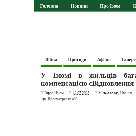
Головна
Новини
Про Ізюм
К
Війна
Пригоди
Афіша
Галере
У Ізюмі в жильців бага
компенсацією єВідновлення
Город Изюм
12.07.2023
Міська влада
,
Новини
Просмотрели: 490