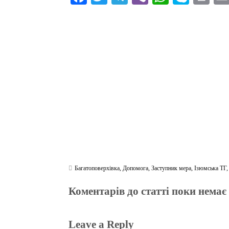
ce
wi
le
be
ha
ky
in
bo
tte
gr
r
ts
pe
t
ok
r
a
A
m
pp
Багатоповерхівка
,
Допомога
,
Заступник мера
,
Ізюмська ТГ
Коментарів до статті поки немає
Leave a Reply