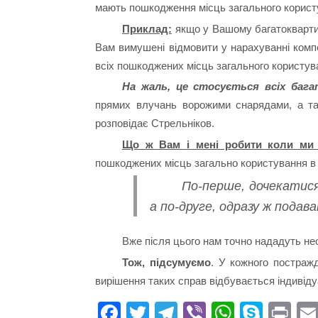
мають пошкодження місць загального корист
Приклад:
якщо у Вашому багатоквартир
Вам вимушені відмовити у нарахуванні комп
всіх пошкоджених місць загального користу
На жаль, це стосується всіх бага
прямих влучань ворожими снарядами, а таки
розповідає Стрельніков.
Що ж Вам і мені робити коли ми 
пошкоджених місць загально користування 
По-перше, дочекатися
а по-друге, одразу ж подав
Вже після цього нам точно нададуть не
Тож, підсумуємо
. У кожного постраж
вирішення таких справ відбувається індивід
Fa
T
Te
Vi
W
S
Pr