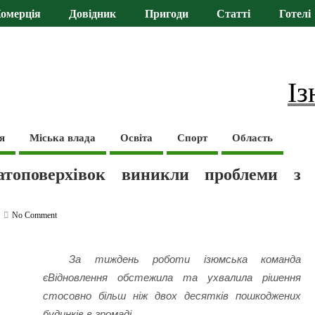
омерція
Довідник
Пригоди
Статті
Готелі
Із
я
Міська влада
Освіта
Спорт
Область
топоверхівок виникли проблеми з
No Comment
За тиждень роботи ізюмська команда
єВідновлення обстежила та ухвалила рішення
стосовно більш ніж двох десятків пошкоджених
будинків в громаді.