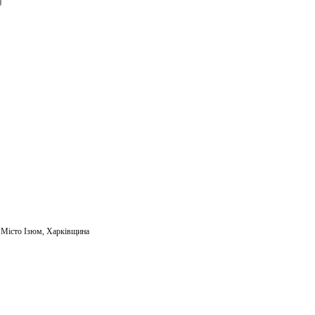
m
ail
,
Місто Ізюм
,
Харківщина