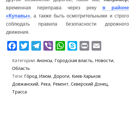
временная переправа через реку
в районе
«Купавы»
, а также быть осмотрительными и строго
соблюдать правила безопасности дорожного
движения.
F
T
T
Vi
W
S
Pr
E
ac
w
el
b
h
k
in
m
Категории:
Анонсы
,
Городская власть
,
Новости
,
e
itt
e
er
at
y
t
ai
Область
b
er
gr
s
p
l
Теги:
Го́род Изюм
,
Дороги
,
Киев-Харьков
o
a
A
e
Довжанский
,
Река
,
Ремонт
,
Северский Донец
,
o
m
p
Трасса
k
p