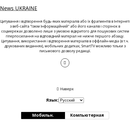
News UKRAINE
Цитування і відтворення будь-яких матеріалів або їх фрагментів в Інтернеті
з веб-сайта "Ізюм Інформаційний" або його каналів і сторінок в
соцмережах дозволено лише з умовою відкритого для пошукових систем
гіперпосилання на відповідний матеріал не нижче першого абзацу.
Цитування, використання і відтворення матеріалів в оффлайн-медіа (в т.ч.
друкованих виданнях), мобільних додатках, SmartTV можливо тільки з
письмового дозволу редакції.
Наверх
Язык:
Мобильн.
Компьютерная