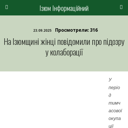
Ізюм Інформаційний
Просмотрели: 316
23.09.2025
На Ізюмщині жінці повідомили про підозру
у колаборації
У
періо
д
тимч
асової
окупа
ції