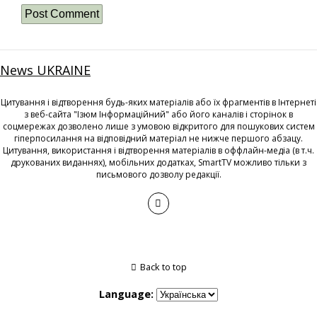
News UKRAINE
Цитування і відтворення будь-яких матеріалів або їх фрагментів в Інтернеті
з веб-сайта "Ізюм Інформаційний" або його каналів і сторінок в
соцмережах дозволено лише з умовою відкритого для пошукових систем
гіперпосилання на відповідний матеріал не нижче першого абзацу.
Цитування, використання і відтворення матеріалів в оффлайн-медіа (в т.ч.
друкованих виданнях), мобільних додатках, SmartTV можливо тільки з
письмового дозволу редакції.
Back to top
Language: