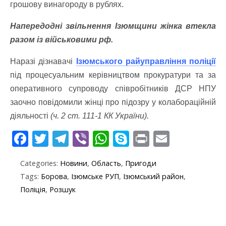
грошову винагороду в рублях.
Напередодні звільнення Ізюмщини жінка втекла
разом із військовими рф.
Наразі дізнавачі
Ізюмського райуправління поліції
під процесуальним керівництвом прокуратури та за
оперативного супроводу співробітників ДСР НПУ
заочно повідомили жінці про підозру у колабораційній
діяльності
(ч. 2 ст. 111-1 КК України).
F
T
T
Vi
W
S
Pr
E
ac
w
el
b
h
k
in
m
Categories:
Новини
,
Область
,
Пригоди
e
itt
e
er
at
y
t
ai
Tags:
Борова
,
Ізюмське РУП
,
Ізюмський район
,
b
er
gr
s
p
l
Поліція
,
Розшук
o
a
A
e
o
m
p