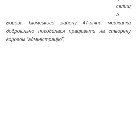
селищ
а
Борова Ізюмського району 47-річна мешканка
добровільно погодилася працювати на створену
ворогом “адміністрацію”.