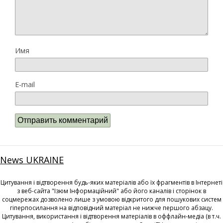
Имя
E-mail
News UKRAINE
Цитування і відтворення будь-яких матеріалів або їх фрагментів в Інтернеті
з веб-сайта "Ізюм Інформаційний" або його каналів і сторінок в
соцмережах дозволено лише з умовою відкритого для пошукових систем
гіперпосилання на відповідний матеріал не нижче першого абзацу.
Цитування, використання і відтворення матеріалів в оффлайн-медіа (в т.ч.