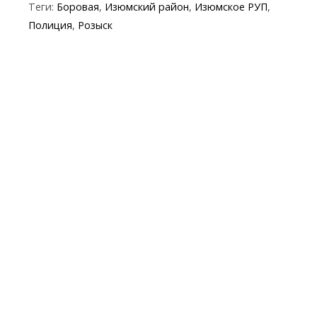
Теги:
Боровая
,
Изюмский район
,
Изюмское РУП
,
b
er
gr
s
p
l
Полиция
,
Розыск
o
a
A
e
o
m
p
k
p