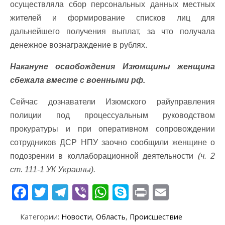
осуществляла сбор персональных данных местных
жителей и формирование списков лиц для
дальнейшего получения выплат, за что получала
денежное вознаграждение в рублях.
Накануне освобождения Изюмщины женщина
сбежала вместе с военными рф.
Сейчас дознаватели Изюмского райуправления
полиции под процессуальным руководством
прокуратуры и при оперативном сопровождении
сотрудников ДСР НПУ заочно сообщили женщине о
подозрении в коллаборационной деятельности
(ч. 2
ст. 111-1 УК Украины).
F
T
T
Vi
W
S
Pr
E
ac
w
el
b
h
k
in
m
Категории:
Новости
,
Область
,
Происшествие
e
itt
e
er
at
y
t
ai