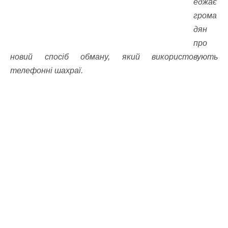
еджає
грома
дян
про
новий спосіб обману, який використовують
телефонні шахраї.