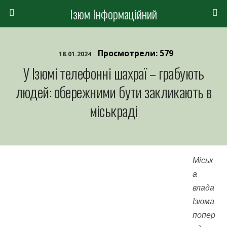
Ізюм Інформаційний
Просмотрели: 579
18.01.2024
У Ізюмі телефонні шахраї – грабують
людей: обережними бути закликають в
міськраді
Міськ
а
влада
Ізюма
попер