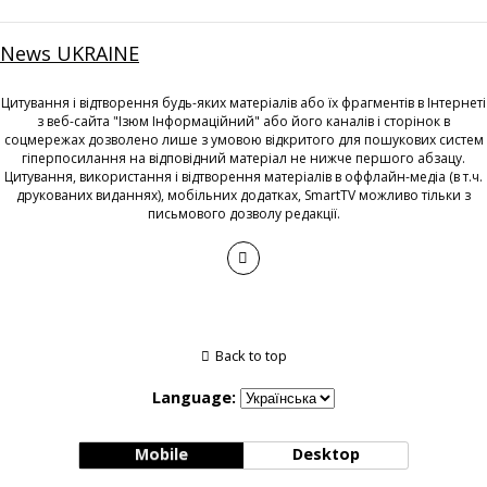
News UKRAINE
Цитування і відтворення будь-яких матеріалів або їх фрагментів в Інтернеті
з веб-сайта "Ізюм Інформаційний" або його каналів і сторінок в
соцмережах дозволено лише з умовою відкритого для пошукових систем
гіперпосилання на відповідний матеріал не нижче першого абзацу.
Цитування, використання і відтворення матеріалів в оффлайн-медіа (в т.ч.
друкованих виданнях), мобільних додатках, SmartTV можливо тільки з
письмового дозволу редакції.
Back to top
Language:
Mobile
Desktop