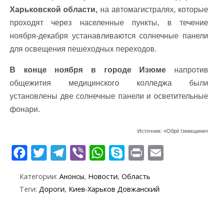
Харьковской области,
на автомагистралях, которые
проходят через населенные пункты, в течение
ноября-декабря устанавливаются солнечные панели
для освещения пешеходных переходов.
В конце ноября в городе Изюме
напротив
общежития медицинского колледжа были
установлены две солнечные панели и осветительные
фонари.
Источник: «Обрії Ізюмщини»
F
T
T
Vi
W
S
Pr
E
ac
w
el
b
h
k
in
m
Категории:
Анонсы
,
Новости
,
Область
e
itt
e
er
at
y
t
ai
Теги:
Дороги
,
Киев-Харьков Довжанский
b
er
gr
s
p
l
o
a
A
e