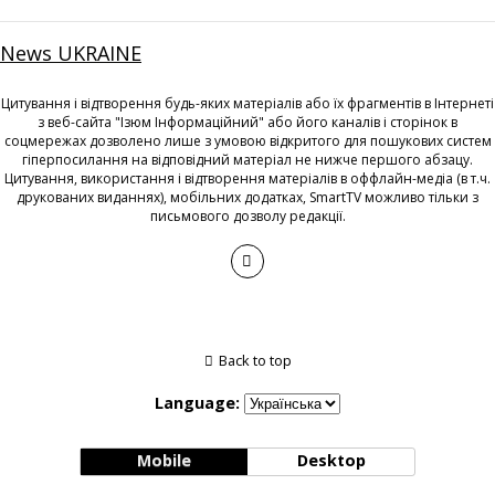
News UKRAINE
Цитування і відтворення будь-яких матеріалів або їх фрагментів в Інтернеті
з веб-сайта "Ізюм Інформаційний" або його каналів і сторінок в
соцмережах дозволено лише з умовою відкритого для пошукових систем
гіперпосилання на відповідний матеріал не нижче першого абзацу.
Цитування, використання і відтворення матеріалів в оффлайн-медіа (в т.ч.
друкованих виданнях), мобільних додатках, SmartTV можливо тільки з
письмового дозволу редакції.
Back to top
Language:
Mobile
Desktop