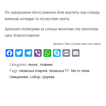
По завершенні богослужіння біля вертепу хор собору
виконав колядки та піснеспіви свята.
Архієрей подякував за спільні молитви та преподав
своє благословіння.
Джерело: Прес-служба Ізюмської єпархії.
F
T
T
Vi
W
S
Pr
E
ac
w
el
b
h
k
in
m
Categories:
Анонс
,
Новини
e
itt
e
er
at
y
t
ai
Tags:
Ізюмська єпархія
,
Ізюмська ТГ
,
Місто Ізюм
,
b
er
gr
s
p
l
Священики
,
собор
,
Церква
o
a
A
e
o
m
p
k
p