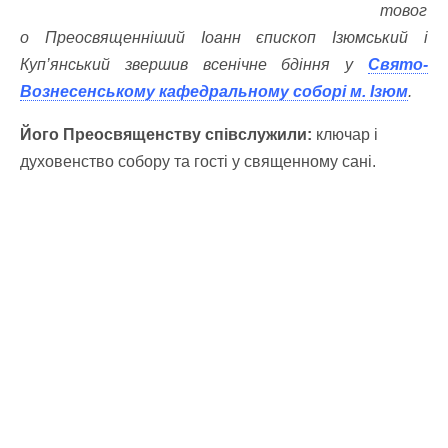
товог
о Преосвященніший Іоанн єпископ Ізюмський і
Куп’янський звершив всенічне бдіння у
Свято-
Вознесенському кафедральному соборі м. Ізюм
.
Його Преосвященству співслужили:
ключар і
духовенство собору та гості у священному сані.