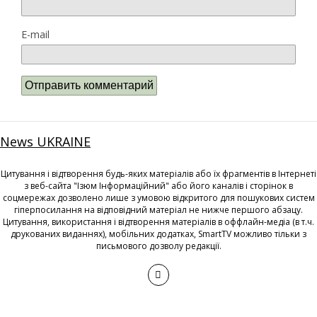
E-mail
News UKRAINE
Цитування і відтворення будь-яких матеріалів або їх фрагментів в Інтернеті
з веб-сайта "Ізюм Інформаційний" або його каналів і сторінок в
соцмережах дозволено лише з умовою відкритого для пошукових систем
гіперпосилання на відповідний матеріал не нижче першого абзацу.
Цитування, використання і відтворення матеріалів в оффлайн-медіа (в т.ч.
друкованих виданнях), мобільних додатках, SmartTV можливо тільки з
письмового дозволу редакції.