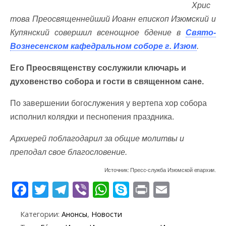
Хрис
това Преосвященнейший Иоанн епископ Изюмский и
Купянский совершил всенощное бдение в
Свято-
Вознесенском кафедральном соборе г. Изюм
.
Его Преосвященству сослужили ключарь и
духовенство собора и гости в священном сане.
По завершении богослужения у вертепа хор собора
исполнил колядки и песнопения праздника.
Архиерей поблагодарил за общие молитвы и
преподал свое благословение.
Источник: Пресс-служба Изюмской епархии.
F
T
T
Vi
W
S
Pr
E
ac
w
el
b
h
k
in
m
Категории:
Анонсы
,
Новости
e
itt
e
er
at
y
t
ai