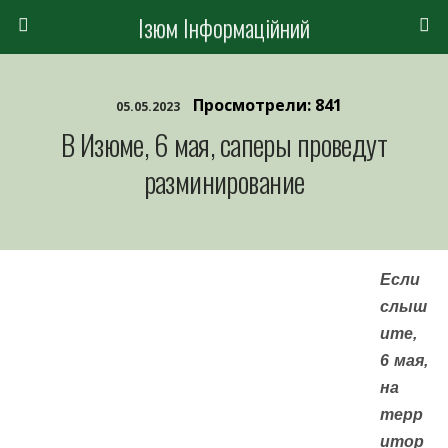
Ізюм Інформаційний
Просмотрели: 841
05.05.2023
В Изюме, 6 мая, саперы проведут
разминирование
Если
слыш
ите,
6 мая,
на
терр
итор