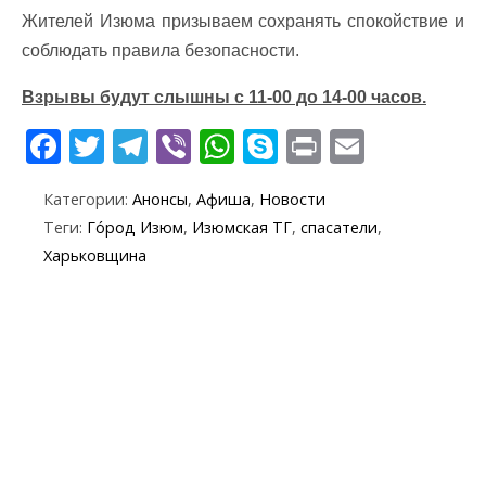
Жителей Изюма призываем сохранять спокойствие и
соблюдать правила безопасности.
Взрывы будут слышны с 11-00 до 14-00 часов.
F
T
T
Vi
W
S
Pr
E
ac
w
el
b
h
k
in
m
Категории:
Анонсы
,
Афиша
,
Новости
e
itt
e
er
at
y
t
ai
Теги:
Го́род Изюм
,
Изюмская ТГ
,
спасатели
,
b
er
gr
s
p
l
Харьковщина
o
a
A
e
o
m
p
k
p