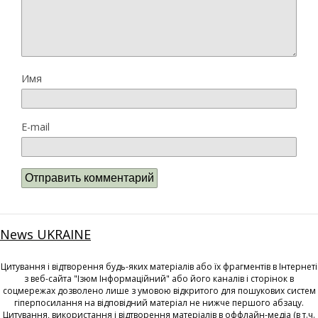
Имя
E-mail
News UKRAINE
Цитування і відтворення будь-яких матеріалів або їх фрагментів в Інтернеті
з веб-сайта "Ізюм Інформаційний" або його каналів і сторінок в
соцмережах дозволено лише з умовою відкритого для пошукових систем
гіперпосилання на відповідний матеріал не нижче першого абзацу.
Цитування, використання і відтворення матеріалів в оффлайн-медіа (в т.ч.