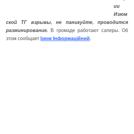
ии
Изюм
ской ТГ взрывы, не паникуйте, проводится
разминирование.
В громаде работают саперы. Об
этом сообщает
Ізюм Інформаційний
.