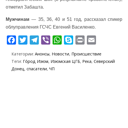
отметил Забашта.
Мужчинам
— 35, 36, 40 и 51 год, рассказал спикер
облуправления ГСЧС Евгений Василенко.
F
T
T
Vi
W
S
Pr
E
ac
w
el
b
h
k
in
m
Категории:
Анонсы
,
Новости
,
Происшествие
e
itt
e
er
at
y
t
ai
Теги:
Го́род Изюм
,
Изюмская ЦГБ
,
Река
,
Северский
b
er
gr
s
p
l
Донец
,
спасатели
,
ЧП
o
a
A
e
o
m
p
k
p