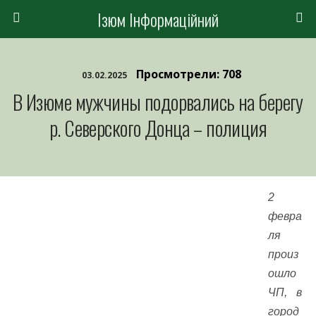
Ізюм Інформаційний
Просмотрели: 708
03.02.2025
В Изюме мужчины подорвались на берегу
р. Северского Донца – полиция
2
февра
ля
произ
ошло
ЧП, в
город