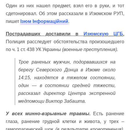
Один из них нашел предмет, взял его в руки, и тот
сдетонировал. Об этом рассказали в Изюмском РУП,
пишет
Ізюм Інформаційний
.
Пострадавших доставили в
Изюмскую ЦГБ
.
Полиция расследует обстоятельства произошедшего
по ч. 1 ст. 438 УК Украины
(военные преступления).
Трое раненых мужчин, подорвавшихся на
берегу Северского Донца в Изюме около
14:15, находятся в тяжелом состоянии,
один — в состоянии средней тяжести,
рассказал директор Центра экстренной
медпомощи Виктор Забашта.
У всех минно-взрывные травмы.
Есть ранение
глаза, ранение грудной клетки и живота, у трех –
геморрагический шок
(в результате кровотечения)
,