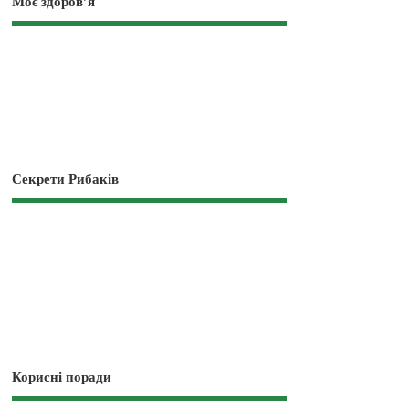
Моє здоров’я
Секрети Рибаків
Корисні поради