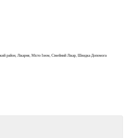
кий район
,
Лікарня
,
Місто Ізюм
,
Сімейний Лікар
,
Швидка Допомога