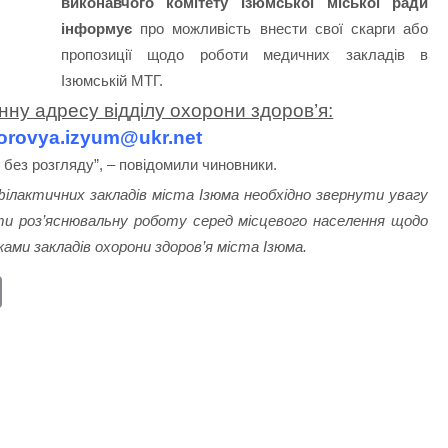
виконавчого комітету Ізюмської міської ради
інформує
про можливість внести свої скарги або
пропозиції щодо роботи медичних закладів в
Ізюмській МТГ.
нну адресу відділу охорони здоров’я:
dorovya.izyum@ukr.net
без розгляду”, – повідомили чиновники.
ілактичних закладів міста Ізюма необхідно звернути увагу
и роз’яснювальну роботу серед місцевого населення щодо
ами закладів охорони здоров’я міста Ізюма.
E
m
ail