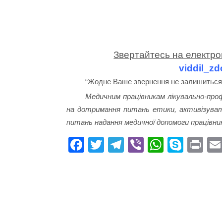
Звертайтесь на електро
viddil_z
“Жодне Ваше звернення не залишиться 
Медичним працівникам лікувально-проф
на дотримання питань етики, активізуват
питань надання медичної допомоги працівник
Fa
T
Te
Vi
W
S
Pr
ce
wi
le
be
ha
ky
in
bo
tte
gr
r
ts
pe
t
ok
r
a
A
m
pp