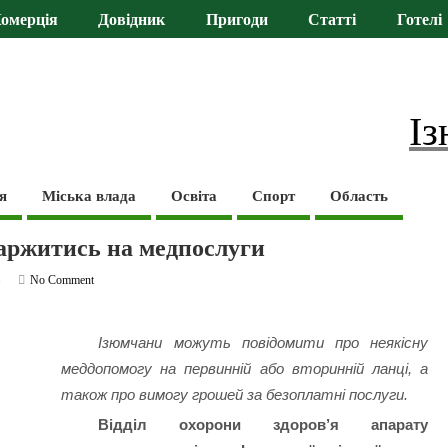
омерція
Довідник
Пригоди
Статті
Готелі
Із
я
Міська влада
Освіта
Спорт
Область
каржитись на медпослуги
ь
No Comment
Ізюмчани можуть повідомити про неякісну
меддопомогу на первинній або вторинній ланці, а
також про вимогу грошей за безоплатні послуги.
Відділ охорони здоров’я апарату