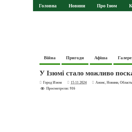
Головна
Новини
Про Ізюм
К
Війна
Пригоди
Афіша
Галере
У Ізюмі стало можливо пос
Город Изюм
15.11.2024
Анонс
,
Новини
,
Област
Просмотрели: 916