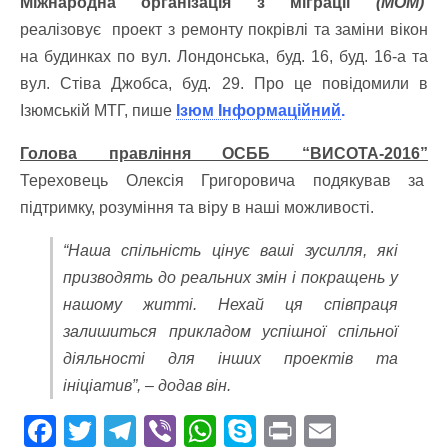
Міжнародна організація з міграції
(МОМ)
реалізовує проект з ремонту покрівлі та заміни вікон
на будинках по вул. Лондонська, буд. 16, буд. 16-а та
вул. Стіва Джобса, буд. 29. Про це повідомили в
Ізюмській МТГ, пише
Ізюм Інформаційний
.
Голова правління ОСББ “ВИСОТА-2016”
Тереховець Олексія Григоровича подякував за
підтримку, розуміння та віру в наші можливості.
“Наша спільність цінує ваші зусилля, які
призводять до реальних змін і покращень у
нашому житті. Нехай ця співпраця
залишиться прикладом успішної спільної
діяльності для інших проектів та
ініціатив”, – додав він.
F
T
T
Vi
W
S
Pr
E