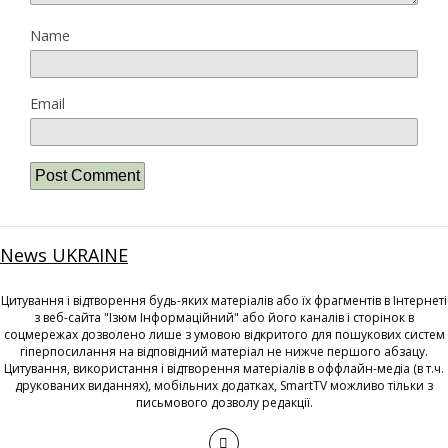
Name
Email
News UKRAINE
Цитування і відтворення будь-яких матеріалів або їх фрагментів в Інтернеті
з веб-сайта "Ізюм Інформаційний" або його каналів і сторінок в
соцмережах дозволено лише з умовою відкритого для пошукових систем
гіперпосилання на відповідний матеріал не нижче першого абзацу.
Цитування, використання і відтворення матеріалів в оффлайн-медіа (в т.ч.
друкованих виданнях), мобільних додатках, SmartTV можливо тільки з
письмового дозволу редакції.