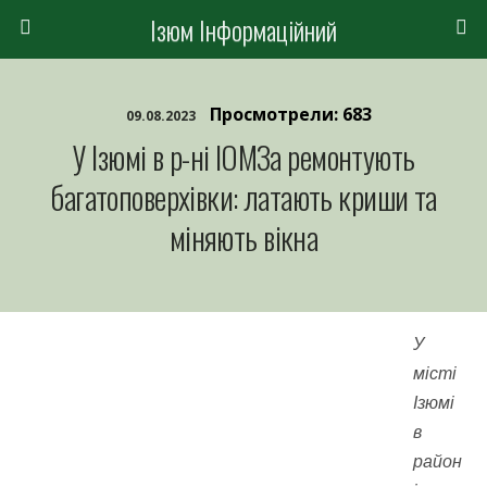
Ізюм Інформаційний
Просмотрели: 683
09.08.2023
У Ізюмі в р-ні ІОМЗа ремонтують
багатоповерхівки: латають криши та
міняють вікна
У
місті
Ізюмі
в
район