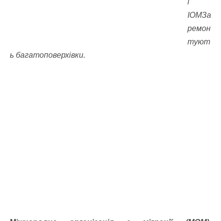
і
ІОМЗа
ремон
туют
ь багатоповерхівки.