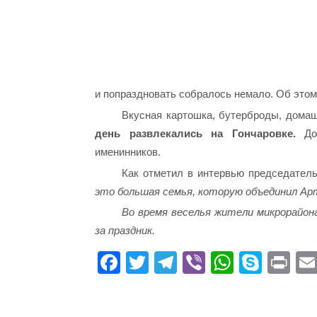
и попраздновать собралось немало. Об этом
Вкусная картошка, бутерброды, домаш
день развлекались на Гончаровке.
Доб
именинников.
Как отметил в интервью председатель
это большая семья, которую объединил Ар
Во время веселья жители микрорайон
за праздник.
Fa
T
Te
Vi
W
S
Pr
ce
wi
le
be
ha
ky
in
bo
tte
gr
r
ts
pe
t