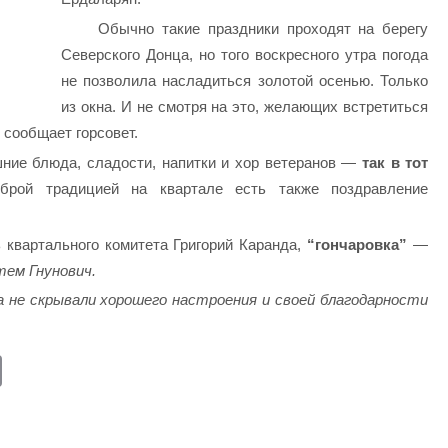
Обычно такие праздники проходят на берегу
Северского Донца, но того воскресного утра погода
не позволила насладиться золотой осенью. Только
из окна. И не смотря на это, желающих встретиться
 сообщает горсовет.
ние блюда, сладости, напитки и хор ветеранов —
так в тот
рой традицией на квартале есть также поздравление
 квартального комитета Григорий Каранда,
“гончаровка”
—
тем Гнунович.
а не скрывали хорошего настроения и своей благодарности
E
m
ail