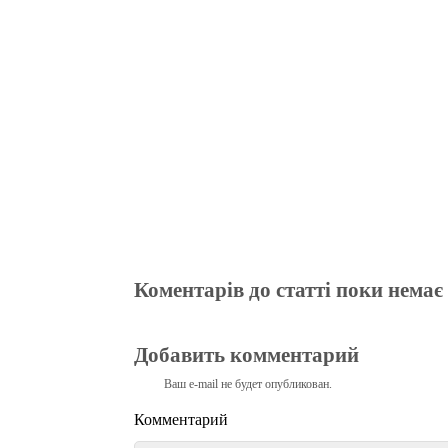
ok
r
a
A
m
pp
Коментарів до статті поки немає
Добавить комментарий
Ваш e-mail не будет опубликован.
Комментарий