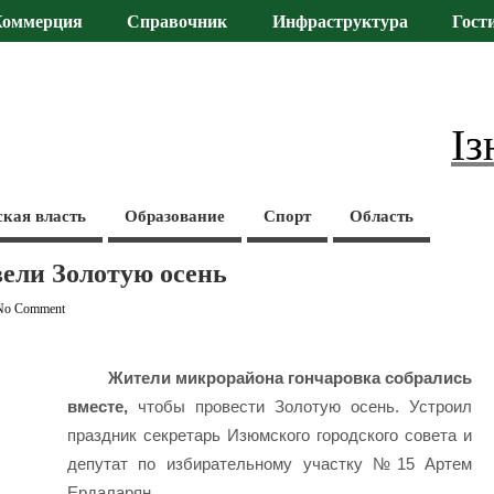
Коммерция
Справочник
Инфраструктура
Гост
Із
ская власть
Образование
Спорт
Область
вели Золотую осень
No Comment
Жители микрорайона гончаровка собрались
вместе,
чтобы провести Золотую осень. Устроил
праздник секретарь Изюмского городского совета и
депутат по избирательному участку №15 Артем
Ердаларян.