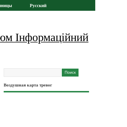
иницы
Русский
юм Інформаційний
Воздушная карта тревог