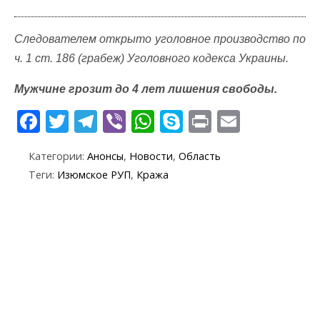
Следователем открыто уголовное производство по
ч. 1 ст. 186 (грабеж) Уголовного кодекса Украины.
Мужчине грозит до 4 лет лишения свободы.
F
T
T
Vi
W
S
Pr
E
ac
w
el
b
h
k
in
m
Категории:
Анонсы
,
Новости
,
Область
e
itt
e
er
at
y
t
ai
Теги:
Изюмское РУП
,
Кража
b
er
gr
s
p
l
o
a
A
e
o
m
p
k
p