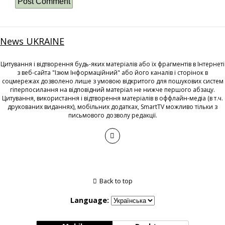
News UKRAINE
Цитування і відтворення будь-яких матеріалів або їх фрагментів в Інтернеті
з веб-сайта "Ізюм Інформаційний" або його каналів і сторінок в
соцмережах дозволено лише з умовою відкритого для пошукових систем
гіперпосилання на відповідний матеріал не нижче першого абзацу.
Цитування, використання і відтворення матеріалів в оффлайн-медіа (в т.ч.
друкованих виданнях), мобільних додатках, SmartTV можливо тільки з
письмового дозволу редакції.
Back to top
Language: