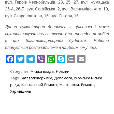
вул. Героїв Чернобильців, 23, 25, 27, вул. Чумацька
26-А, 26-Б, вул. Софійська, 2, вул. Васильківського, 10,
вул. Старопоштова, 16, вул. Гоголя, 16.
Данна гуманітарна допомога є цільовою і може
використовуватись виключно для проведення робіт
в цих багатоквартирних будинках. Роботи
планується розпочати вже в найближчому часі.
F
T
T
Vi
W
S
Pr
E
ac
w
el
b
h
k
in
m
Categories:
Міська влада
,
Новини
e
itt
e
er
at
y
t
ai
Tags:
Багатоповерхівка
,
Допомога
,
Ізюмська міська
b
er
gr
s
p
l
рада
,
Капітальний Ремонт
,
Місто Ізюм
,
Ремонт
,
o
a
A
e
Харківщина
o
m
p
k
p