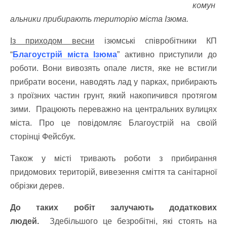
комун
альники прибирають територію міста Ізюма.
Із приходом весни
ізюмські співробітники КП
“
Благоустрій міста Ізюма
” активно приступили до
роботи. Вони вивозять опале листя, яке не встигли
прибрати восени, наводять лад у парках, прибирають
з проїзних частин грунт, який накопичився протягом
зими. Працюють переважно на центральних вулицях
міста. Про це повідомляє Благоустрій на своїй
сторінці Фейсбук.
Також у місті тривають роботи з прибирання
придомових територій, вивезення сміття та санітарної
обрізки дерев.
До таких робіт залучають додаткових
людей.
Здебільшого це безробітні, які стоять на