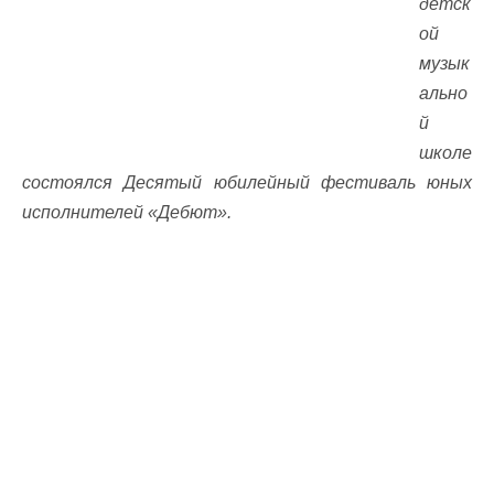
детск
ой
музык
ально
й
школе
состоялся Десятый юбилейный фестиваль юных
исполнителей «Дебют».