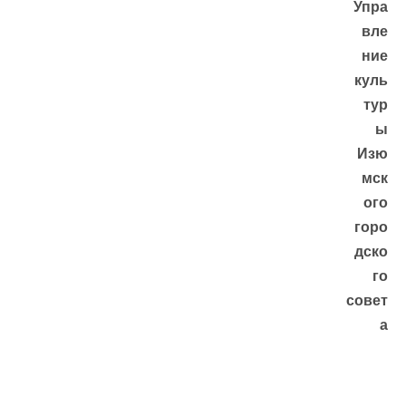
Упра
вле
ние
куль
тур
ы
Изю
мск
ого
горо
дско
го
совет
а