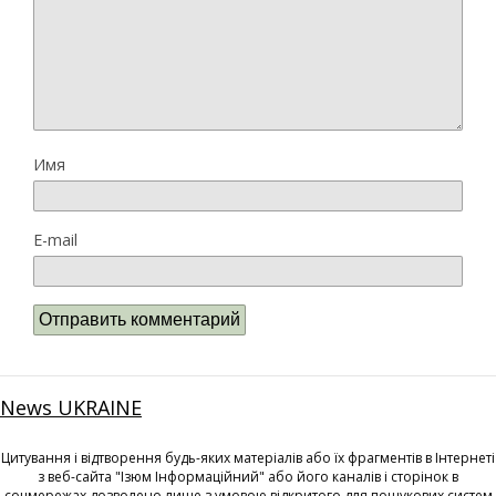
Имя
E-mail
News UKRAINE
Цитування і відтворення будь-яких матеріалів або їх фрагментів в Інтернеті
з веб-сайта "Ізюм Інформаційний" або його каналів і сторінок в
соцмережах дозволено лише з умовою відкритого для пошукових систем