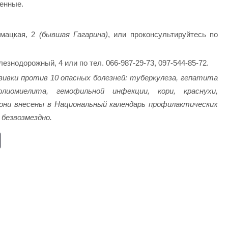
щенные.
мацкая, 2
(бывшая Гагарина)
, или проконсультируйтесь по
езнодорожный, 4 или по тел. 066-987-29-73, 097-544-85-72.
ивки против 10 опасных болезней: туберкулеза, гепатита
лиомиелита, гемофильной инфекции, кори, краснухи,
 они внесены в Национальный календарь профилактических
 безвозмездно.
E
m
ail