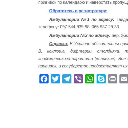
прививок по календарю и наверстать пропу
Обратитесь в регистратуру:
Амбулатории №1 по адресу:
Гайда
телефону: 097-544-939-98, 066-987-29-33.
Амбулатории №2 по адресу:
пер. Жел
Справка:
В Украине обязательны прив
В, коклюша, дифтерии, столбняка, по
эпидемического паротита («свинки»). Все
прививок, и государство предоставляет их
Fa
T
Te
Vi
W
S
Pr
ce
wi
le
be
ha
ky
in
bo
tte
gr
r
ts
pe
t
ok
r
a
A
m
pp