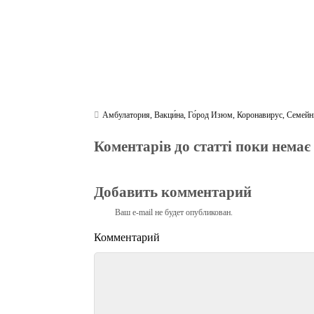
Амбулатория
,
Вакци́на
,
Го́род Изюм
,
Коронавирус
,
Семейн
Коментарів до статті поки немає
Добавить комментарий
Ваш e-mail не будет опубликован.
Комментарий