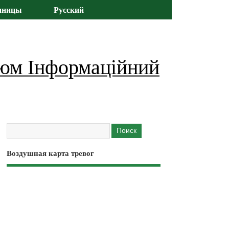
иницы
Русский
юм Інформаційний
Воздушная карта тревог