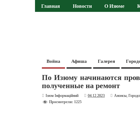
Главная
Новости
О Изюме
Война
Афиша
Галерея
Город
По Изюму начинаются прове
полученные на ремонт
Ізюм Інформаційний
04.12.2023
Анонсы
,
Городс
Просмотрели: 1225