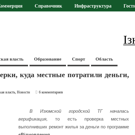
Коммерция
Справочник
Инфраструктура
Гост
Із
ская власть
Образование
Спорт
Область
рки, куда местные потратили деньги,
кая власть
,
Новости
6 комментариев
В Изюмской городской ТГ началась
верификация,
то есть проверка местных
выполнивших ремонт жилья за деньги по программе
єВідновлення
.