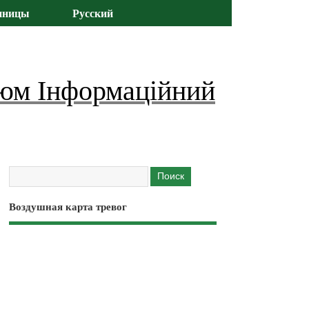
иницы
Русский
юм Інформаційний
Воздушная карта тревог