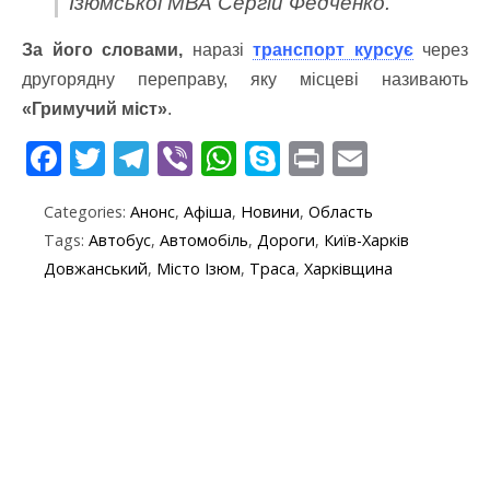
Ізюмської МВА Сергій Федченко.
За його словами,
наразі
транспорт курсує
через
другорядну переправу, яку місцеві називають
«Гримучий міст»
.
F
T
T
Vi
W
S
Pr
E
ac
w
el
b
h
k
in
m
Categories:
Анонс
,
Афіша
,
Новини
,
Область
e
itt
e
er
at
y
t
ai
Tags:
Автобус
,
Автомобіль
,
Дороги
,
Київ-Харків
b
er
gr
s
p
l
Довжанський
,
Місто Ізюм
,
Траса
,
Харківщина
o
a
A
e
o
m
p
k
p