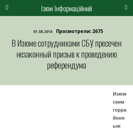
Ізюм Інформаційний
Просмотрели: 2675
01.08.2018
В Изюме сотрудниками СБУ пресечен
незаконный призыв к проведению
референдума
Изюм
ским
горра
йонн
ым