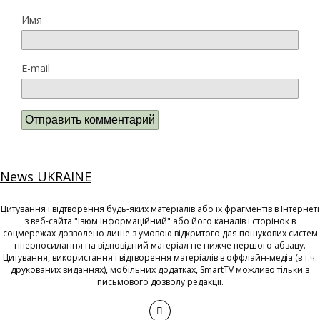
Имя
E-mail
News UKRAINE
Цитування і відтворення будь-яких матеріалів або їх фрагментів в Інтернеті
з веб-сайта "Ізюм Інформаційний" або його каналів і сторінок в
соцмережах дозволено лише з умовою відкритого для пошукових систем
гіперпосилання на відповідний матеріал не нижче першого абзацу.
Цитування, використання і відтворення матеріалів в оффлайн-медіа (в т.ч.
друкованих виданнях), мобільних додатках, SmartTV можливо тільки з
письмового дозволу редакції.