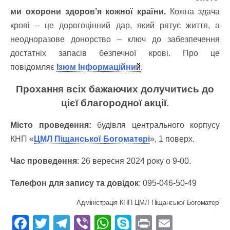
ми охорони здоров’я кожної країни.
Кожна здача
крові – це дорогоцінний дар, який рятує життя, а
неодноразове донорство – ключ до забезпечення
достатніх запасів безпечної крові. Про це
повідомляє
Ізюм Інформаційни
й
.
Прохання всіх бажаючих долучитись до
цієї благородної акції.
Місто проведення:
будівля центрального корпусу
КНП «
ЦМЛ Піщанської Богоматері
», 1 поверх.
Час проведення
: 26 вересня 2024 року о 9-00.
Телефон для запису та довідок
: 095-046-50-49
Адміністрація КНП ЦМЛ Піщанської Богоматері
F
T
T
Vi
W
S
Pr
E