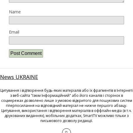
Name
Email
News UKRAINE
Цитування і відтворення будь-яких матеріалів або їх фрагментів в Інтернеті
з веб-сайта "Ізюм Інформаційний" або його каналів і сторінок в
соцмережах дозволено лише з умовою відкритого для пошукових систем
гіперпосилання на відповідний матеріал не нижче першого абзацу.
Цитування, використання і відтворення матеріалів в оффлайн-медіа (в т.ч.
друкованих виданнях), мобільних додатках, SmartTV можливо тільки з
письмового дозволу редакції.