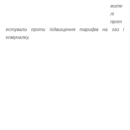
жите
лі
прот
естували проти підвищення тарифів на газ і
комуналку.