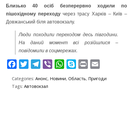
Близько 40 осіб безперервно ходили по
пішохідному переходу
через трасу Харків – Київ –
Довжанський біля автовокзалу.
Люди походили переходом десь півгодини.
На даний момент всі розійшлися –
повідомили в соцмережах.
F
T
T
Vi
W
S
Pr
E
ac
w
el
b
h
k
in
m
Categories:
Анонс
,
Новини
,
Область
,
Пригоди
e
itt
e
er
at
y
t
ai
Tags:
Автовокзал
b
er
gr
s
p
l
o
a
A
e
o
m
p
k
p