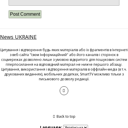
News UKRAINE
Цитування і відтворення будь-яких матеріалів або їх фрагментів в Інтернеті
з веб-сайта "Ізюм Інформаційний" або його каналів і сторінок в
соцмережах дозволено лише з умовою відкритого для пошукових систем
гіперпосилання на відповідний матеріал не нижче першого абзацу.
Цитування, використання і відтворення матеріалів в оффлайн-медіа (в т.ч.
друкованих виданнях), мобільних додатках, SmartTV можливо тільки з
письмового дозволу редакції.
Back to top
Language: