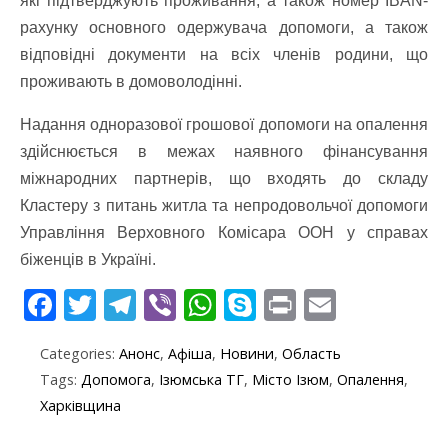
які підтверджують проживання, а також номер IBAN-
рахунку основного одержувача допомоги, а також
відповідні документи на всіх членів родини, що
проживають в домоволодінні.
Надання одноразової грошової допомоги на опалення
здійснюється в межах наявного фінансування
міжнародних партнерів, що входять до складу
Кластеру з питань житла та непродовольчої допомоги
Управління Верховного Комісара ООН у справах
біженців в Україні.
F
T
T
Vi
W
S
Pr
E
ac
w
el
b
h
k
in
m
Categories:
Анонс
,
Афіша
,
Новини
,
Область
e
itt
e
er
at
y
t
ai
Tags:
Допомога
,
Ізюмська ТГ
,
Місто Ізюм
,
Опалення
,
b
er
gr
s
p
l
Харківщина
o
a
A
e