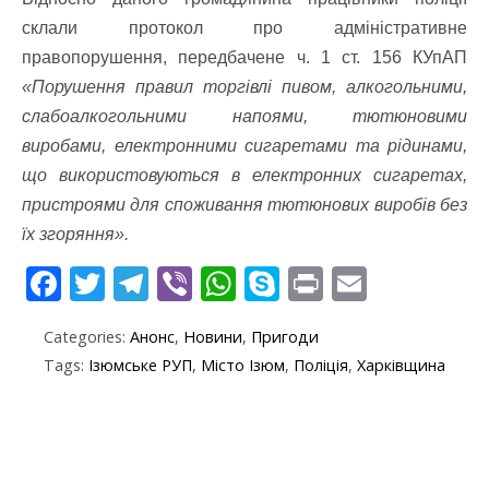
склали протокол про адміністративне
правопорушення, передбачене ч. 1 ст. 156 КУпАП
«Порушення правил торгівлі пивом, алкогольними,
слабоалкогольними напоями, тютюновими
виробами, електронними сигаретами та рідинами,
що використовуються в електронних сигаретах,
пристроями для споживання тютюнових виробів без
їх згоряння».
F
T
T
Vi
W
S
Pr
E
ac
w
el
b
h
k
in
m
Categories:
Анонс
,
Новини
,
Пригоди
e
itt
e
er
at
y
t
ai
Tags:
Ізюмське РУП
,
Місто Ізюм
,
Поліція
,
Харківщина
b
er
gr
s
p
l
o
a
A
e
o
m
p