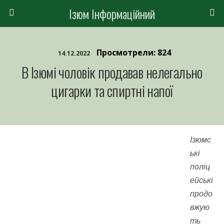
Ізюм Інформаційний
Просмотрели: 824
14.12.2022
В Ізюмі чоловік продавав нелегально
цигарки та спиртні напої
Ізюмс
ькі
поліц
ейські
продо
вжую
ть