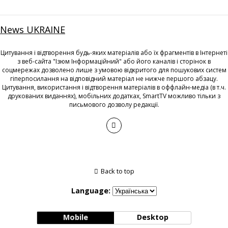
News UKRAINE
Цитування і відтворення будь-яких матеріалів або їх фрагментів в Інтернеті
з веб-сайта "Ізюм Інформаційний" або його каналів і сторінок в
соцмережах дозволено лише з умовою відкритого для пошукових систем
гіперпосилання на відповідний матеріал не нижче першого абзацу.
Цитування, використання і відтворення матеріалів в оффлайн-медіа (в т.ч.
друкованих виданнях), мобільних додатках, SmartTV можливо тільки з
письмового дозволу редакції.
Back to top
Language:
Mobile
Desktop