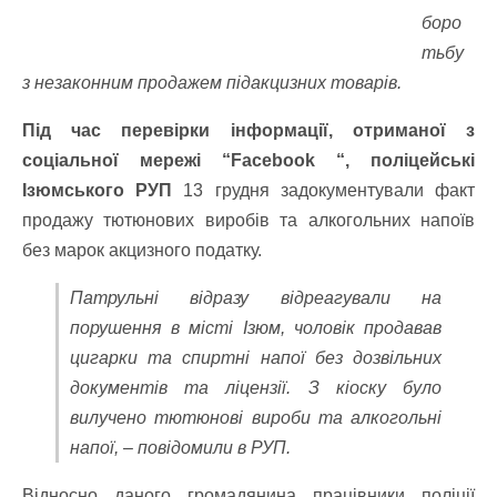
боро
тьбу
з незаконним продажем підакцизних товарів.
Під час перевірки інформації, отриманої з
соціальної мережі “Facebook “, поліцейські
Ізюмського РУП
13 грудня задокументували факт
продажу тютюнових виробів та алкогольних напоїв
без марок акцизного податку.
Патрульні відразу відреагували на
порушення в місті Ізюм, чоловік продавав
цигарки та спиртні напої без дозвільних
документів та ліцензії. З кіоску було
вилучено тютюнові вироби та алкогольні
напої, – повідомили в РУП.
Відносно даного громадянина працівники поліції