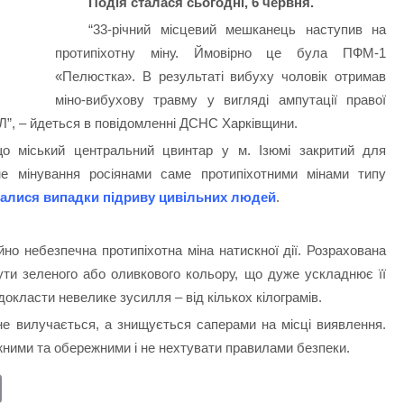
Подія сталася сьогодні, 6 червня.
“33-річний місцевий мешканець наступив на
протипіхотну міну. Ймовірно це була ПФМ-1
«Пелюстка».
В результаті вибуху чоловік отримав
міно-вибухову травму у вигляді ампутації правої
Л”, – йдеться в повідомленні ДСНС Харківщини.
 міський центральний цвинтар у м. Ізюмі закритий для
не мінування росіянами саме протипіхотними мінами типу
алися випадки підриву цивільних людей
.
но небезпечна протипіхотна міна натискної дії. Розрахована
ти зеленого або оливкового кольору, що дуже ускладнює її
окласти невелике зусилля – від кількох кілограмів.
е вилучається, а знищується саперами на місці виявлення.
ними та обережними і не нехтувати правилами безпеки.
E