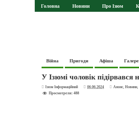
Головна
Новини
Про Ізюм
К
Війна
Пригоди
Афіша
Галере
У Ізюмі чоловік підірвався
Ізюм Інформаційний
06.06.2024
Анонс
,
Новини
Просмотрели: 488