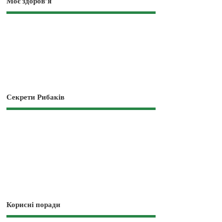
Моє здоров’я
Секрети Рибаків
Корисні поради