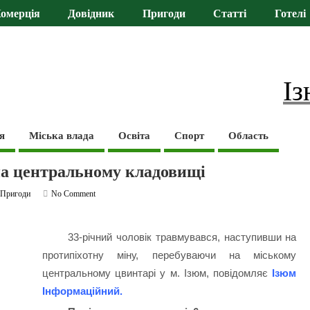
омерція
Довідник
Пригоди
Статті
Готелі
Із
я
Міська влада
Освіта
Спорт
Область
 на центральному кладовищі
,
Пригоди
No Comment
33-річний чоловік травмувався, наступивши на
протипіхотну міну, перебуваючи на міському
центральному цвинтарі у м. Ізюм, повідомляє
Ізюм
Інформаційний.