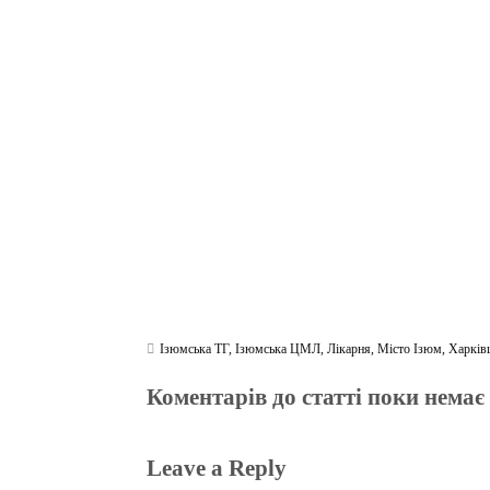
ce
wi
le
be
ha
ky
in
bo
tte
gr
r
ts
pe
t
ok
r
a
A
m
pp
Ізюмська ТГ
,
Ізюмська ЦМЛ
,
Лікарня
,
Місто Ізюм
,
Харків
Коментарів до статті поки немає
Leave a Reply