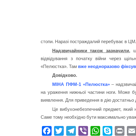
стопи. Наразі постраждалий перебуває в ЦМ
Надзвичайники також зазначили,
що
відвідування з початку війни через щіль
«Пелюстка». Там
вже неодноразово фіксув
Довідково.
МІНА ПФМ-1 «Пелюстка»
– надзвичай
на ураження нижньої частини ноги. Може бу
виявлення. Для приведення в дію достатньо д
Це вибухонебезпечний предмет, який н
Саме тому необхідно бути максимально уваж
Fa
T
Te
Vi
W
S
Pr