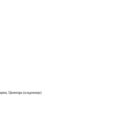
m
ail
щина
,
Цвинтарь (кладовище)