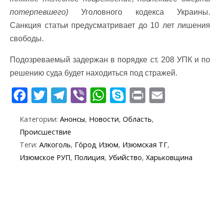
потерпевшего)
Уголовного кодекса Украины.
Санкция статьи предусматривает до 10 лет лишения
свободы.
Подозреваемый задержан в порядке ст. 208 УПК и по
решению суда будет находиться под стражей.
F
T
T
Vi
W
S
Pr
E
ac
w
el
b
h
k
in
m
Категории:
Анонсы
,
Новости
,
Область
,
e
itt
e
er
at
y
t
ai
Происшествие
b
er
gr
s
p
l
Теги:
Алкоголь
,
Го́род Изюм
,
Изюмская ТГ
,
o
a
A
e
Изюмское РУП
,
Полиция
,
Убийство
,
Харьковщина
o
m
p
k
p