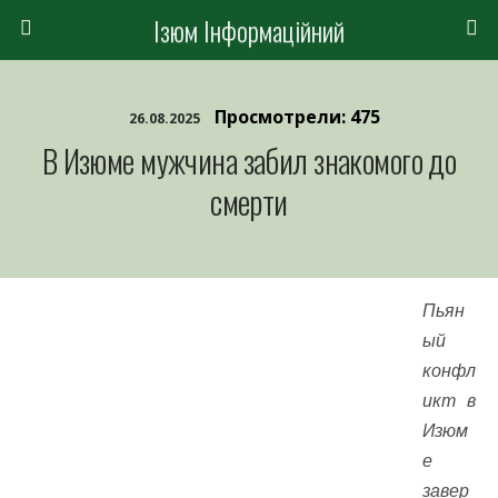
Ізюм Інформаційний
Просмотрели: 475
26.08.2025
В Изюме мужчина забил знакомого до
смерти
Пьян
ый
конфл
икт в
Изюм
е
завер