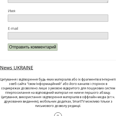
Имя
E-mail
News UKRAINE
Цитування і відтворення будь-яких матеріалів або їх фрагментів в Інтернеті
з веб-сайта "Ізюм Інформаційний" або його каналів і сторінок в
соцмережах дозволено лише з умовою відкритого для пошукових систем
гіперпосилання на відповідний матеріал не нижче першого абзацу.
Цитування, використання і відтворення матеріалів в оффлайн-медіа (в т.ч.
друкованих виданнях), мобільних додатках, SmartTV можливо тільки з
письмового дозволу редакції.