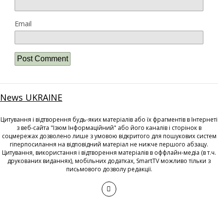
Email
News UKRAINE
Цитування і відтворення будь-яких матеріалів або їх фрагментів в Інтернеті
з веб-сайта "Ізюм Інформаційний" або його каналів і сторінок в
соцмережах дозволено лише з умовою відкритого для пошукових систем
гіперпосилання на відповідний матеріал не нижче першого абзацу.
Цитування, використання і відтворення матеріалів в оффлайн-медіа (в т.ч.
друкованих виданнях), мобільних додатках, SmartTV можливо тільки з
письмового дозволу редакції.