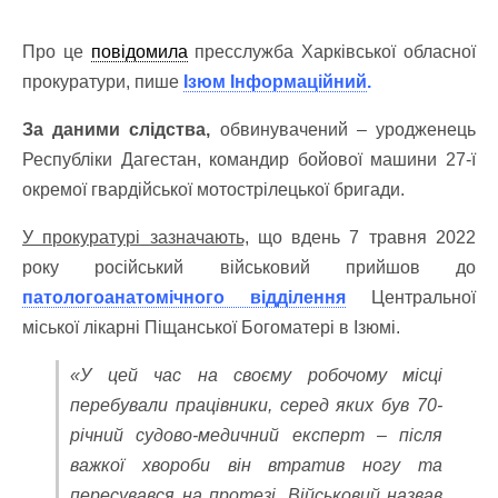
Про це
повідомила
пресслужба Харківської обласної
прокуратури, пише
Ізюм Інформаційний
.
За даними слідства,
обвинувачений – уродженець
Республіки Дагестан, командир бойової машини 27-ї
окремої гвардійської мотострілецької бригади.
У прокуратурі зазначають,
що вдень 7 травня 2022
року російський військовий прийшов до
патологоанатомічного відділення
Центральної
міської лікарні Піщанської Богоматері в Ізюмі.
‎«У цей час на своєму робочому місці
перебували працівники, серед яких був 70-
річний судово-медичний експерт – після
важкої хвороби він втратив ногу та
пересувався на протезі. Військовий назвав