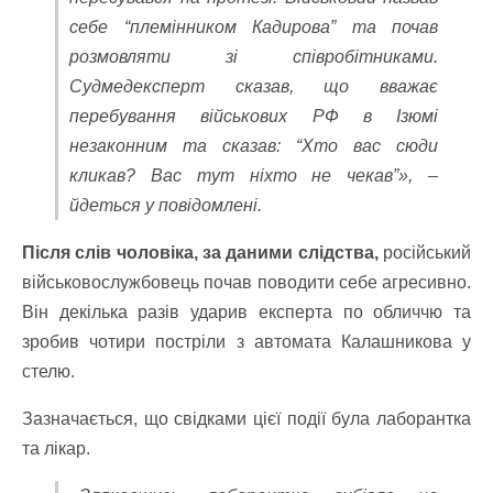
себе “племінником Кадирова” та почав
розмовляти зі співробітниками.
Судмедексперт сказав, що вважає
перебування військових РФ в Ізюмі
незаконним та сказав: “Хто вас сюди
кликав? Вас тут ніхто не чекав”‎», –
йдеться у повідомлені.
Після слів чоловіка, за даними слідства,
російський
військовослужбовець почав поводити себе агресивно.
Він декілька разів ударив експерта по обличчю та
зробив чотири постріли з автомата Калашникова у
стелю.
Зазначається, що свідками цієї події була лаборантка
та лікар.