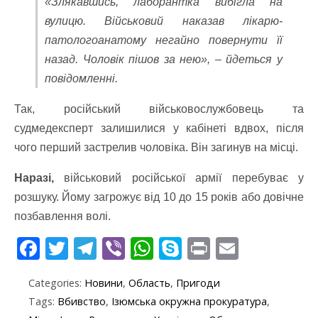
‎«Злякавшись, лаборантка вибігла на
вулицю. Військовий наказав лікарю-
патологоанатому негайно повернути її
назад. Чоловік пішов за нею‎», – йдеться у
повідомленні.
Так, російський військовослужбовець та
судмедексперт залишилися у кабінеті вдвох, після
чого перший застрелив чоловіка. Він загинув на місці.
Наразі,
військовий російської армії перебуває у
розшуку. Йому загрожує від 10 до 15 років або довічне
позбавлення волі.
F
T
T
Vi
W
S
Pr
E
ac
w
el
b
h
k
in
m
Categories:
Новини
,
Область
,
Пригоди
e
itt
e
er
at
y
t
ai
Tags:
Вбивство
,
Ізюмська окружна прокуратура
,
b
er
gr
s
p
l