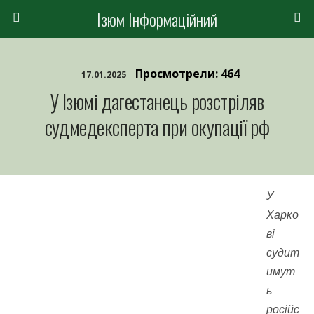
Ізюм Інформаційний
Просмотрели: 464
17.01.2025
У Ізюмі дагестанець розстріляв
судмедексперта при окупації рф
У
Харко
ві
судит
имут
ь
російс