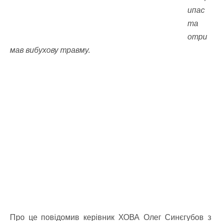
ипас
та
отри
мав вибухову травму.
Про це повідомив керівник ХОВА Олег Синєгубов з