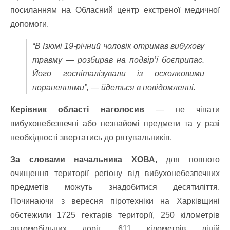
посиланням на Обласний центр екстреної медичної
допомоги.
“В Ізюмі 19-річний чоловік отримав вибухову
травму — розбирав на подвір’ї боєприпас.
Його госпіталізували із осколковими
пораненнями”, — йдеться в повідомленні.
Керівник області наголосив
— не чіпати
вибухонебезпечні або незнайомі предмети та у разі
необхідності звертатись до рятувальників.
За словами начальника ХОВА,
для повного
очищення території регіону від вибухонебезпечних
предметів можуть знадобитися десятиліття.
Починаючи з вересня піротехніки на Харківщині
обстежили 1725 гектарів території, 250 кілометрів
автомобільних доріг, 611 кілометрів ліній