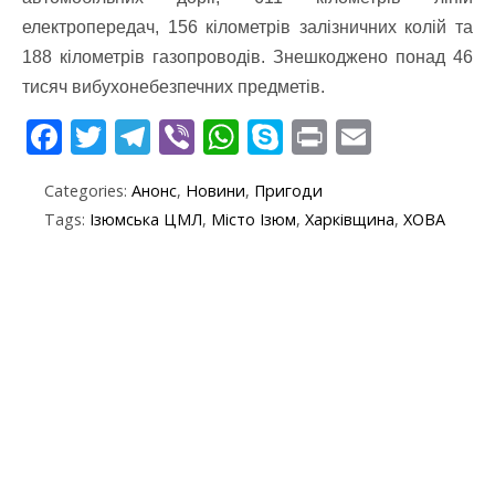
електропередач, 156 кілометрів залізничних колій та
188 кілометрів газопроводів. Знешкоджено понад 46
тисяч вибухонебезпечних предметів.
F
T
T
Vi
W
S
Pr
E
ac
w
el
b
h
k
in
m
Categories:
Анонс
,
Новини
,
Пригоди
e
itt
e
er
at
y
t
ai
Tags:
Ізюмська ЦМЛ
,
Місто Ізюм
,
Харківщина
,
ХОВА
b
er
gr
s
p
l
o
a
A
e
o
m
p
k
p