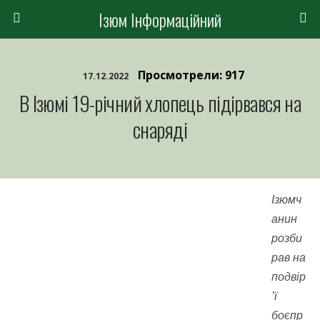
Ізюм Інформаційний
Просмотрели: 917
17.12.2022
В Ізюмі 19-річний хлопець підірвався на
снаряді
Ізюмч
анин
розби
рав на
подвір
’ї
боєпр