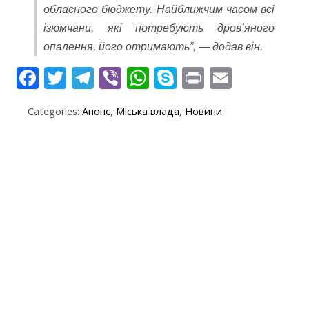
обласного бюджету. Найближчим часом всі
ізюмчани, які потребують дров’яного
опалення, його отримають”, — додав він.
F
T
T
Vi
W
S
Pr
E
ac
w
el
b
h
k
in
m
Categories:
Анонс
,
Міська влада
,
Новини
e
itt
e
er
at
y
t
ai
b
er
gr
s
p
l
o
a
A
e
o
m
p
k
p