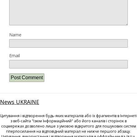
Name
Email
News UKRAINE
Цитування і відтворення будь-яких матеріалів або їх фрагментів в Інтернеті
з веб-сайта "Ізюм Інформаційний" або його каналів і сторінок в
соцмережах дозволено лише з умовою відкритого для пошукових систем
гіперпосилання на відповідний матеріал не нижче першого абзацу.
Цитування, використання і відтворення матеріалів в оффлайн-медіа (в т.ч.