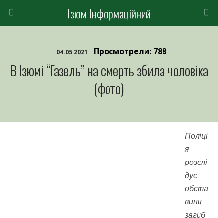
Ізюм Інформаційний
Просмотрели: 788
04.05.2021
В Ізюмі “Газель” на смерть збила чоловіка
(фото)
Поліці
я
розслі
дує
обста
вини
загиб