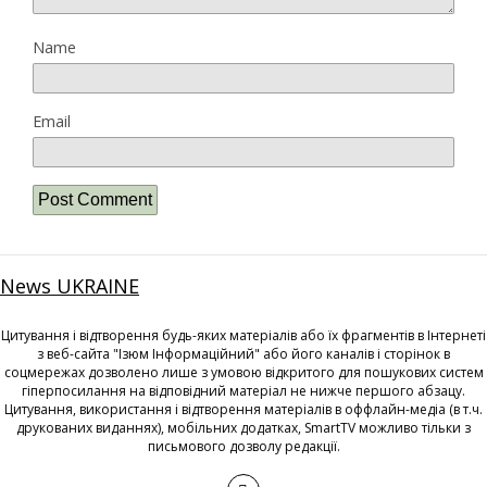
Name
Email
News UKRAINE
Цитування і відтворення будь-яких матеріалів або їх фрагментів в Інтернеті
з веб-сайта "Ізюм Інформаційний" або його каналів і сторінок в
соцмережах дозволено лише з умовою відкритого для пошукових систем
гіперпосилання на відповідний матеріал не нижче першого абзацу.
Цитування, використання і відтворення матеріалів в оффлайн-медіа (в т.ч.
друкованих виданнях), мобільних додатках, SmartTV можливо тільки з
письмового дозволу редакції.