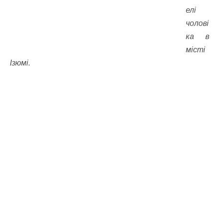
елі
чолові
ка в
місті
Ізюмі.