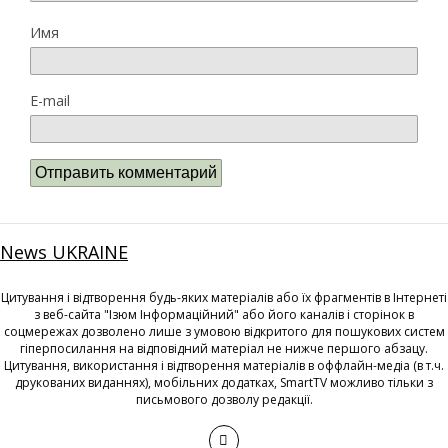
Имя
E-mail
News UKRAINE
Цитування і відтворення будь-яких матеріалів або їх фрагментів в Інтернеті
з веб-сайта "Ізюм Інформаційний" або його каналів і сторінок в
соцмережах дозволено лише з умовою відкритого для пошукових систем
гіперпосилання на відповідний матеріал не нижче першого абзацу.
Цитування, використання і відтворення матеріалів в оффлайн-медіа (в т.ч.
друкованих виданнях), мобільних додатках, SmartTV можливо тільки з
письмового дозволу редакції.