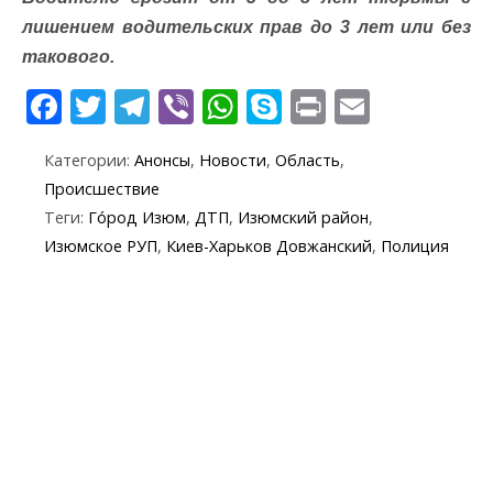
лишением водительских прав до 3 лет или без
такового.
F
T
T
Vi
W
S
Pr
E
ac
w
el
b
h
k
in
m
Категории:
Анонсы
,
Новости
,
Область
,
e
itt
e
er
at
y
t
ai
Происшествие
b
er
gr
s
p
l
Теги:
Го́род Изюм
,
ДТП
,
Изюмский район
,
o
a
A
e
Изюмское РУП
,
Киев-Харьков Довжанский
,
Полиция
o
m
p
k
p