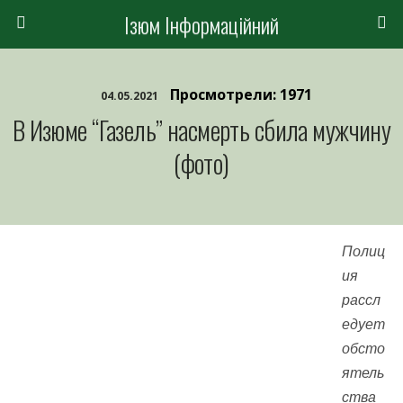
Ізюм Інформаційний
Просмотрели: 1971
04.05.2021
В Изюме “Газель” насмерть сбила мужчину
(фото)
Полиц
ия
рассл
едует
обсто
ятель
ства