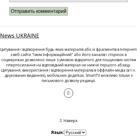
News UKRAINE
Цитування і відтворення будь-яких матеріалів або їх фрагментів в Інтернеті
з веб-сайта "Ізюм Інформаційний" або його каналів і сторінок в
соцмережах дозволено лише з умовою відкритого для пошукових систем
гіперпосилання на відповідний матеріал не нижче першого абзацу.
Цитування, використання і відтворення матеріалів в оффлайн-медіа (в т.ч.
друкованих виданнях), мобільних додатках, SmartTV можливо тільки з
письмового дозволу редакції.
Наверх
Язык: