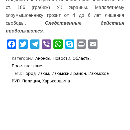
ст. 186 (грабеж) УК Украины. Малолетнему
злоумышленнику грозит от 4 до 6 лет лишения
свободы.
Следственные действия
продолжаются.
F
T
T
Vi
W
S
Pr
E
ac
w
el
b
h
k
in
m
Категории:
Анонсы
,
Новости
,
Область
,
e
itt
e
er
at
y
t
ai
Происшествие
b
er
gr
s
p
l
Теги:
Го́род Изюм
,
Изюмский район
,
Изюмское
o
a
A
e
РУП
,
Полиция
,
Харьковщина
o
m
p
k
p