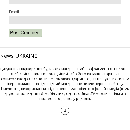
Email
News UKRAINE
Цитування і відтворення будь-яких матеріалів або їх фрагментів в Інтернеті
з веб-сайта "Ізюм Інформаційний" або його каналів і сторінок в
соцмережах дозволено лише з умовою відкритого для пошукових систем
гіперпосилання на відповідний матеріал не нижче першого абзацу.
Цитування, використання і відтворення матеріалів в оффлайн-медіа (в т.ч.
друкованих виданнях), мобільних додатках, SmartTV можливо тільки з
письмового дозволу редакції.