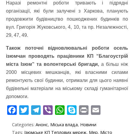
Наразі ремонтні роботи тривають і підрядні
організації, які були залучені з Харкова, планують
продовжити будівництво пошкоджених будинків по
вул. Григорія Жуковського, 4, 10, та пр. Незалежності,
29, 47, 49.
Також поточні відновлювальні роботи осель
ізюмчан проводять працівники КП “Благоустрій
міста Ізюм” та волонтерські бригади,
а більш ніж
2000 місцевих мешканців, які власними силами
ремонтують свої будинки, отримали для цього наявні
будівельні матеріали на міському складі гуманітарної
допомоги.
F
T
T
Vi
W
S
Pr
E
ac
w
el
b
h
k
in
m
Categories:
Анонс
,
Міська влада
,
Новини
e
itt
e
er
at
y
t
ai
Tags:
Ізюмське КП Теплових мереж
,
Мер
,
Місто