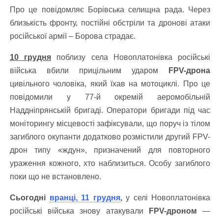
Про це повідомляє Борівська селищна рада. Через
близькість фронту, постійні обстріли та дронові атаки
російської армії – Борова страдає.
10 грудня
поблизу села Новоплатонівка російські
війська вбили прицільним ударом
FPV-дрона
цивільного чоловіка, який їхав на мотоциклі. Про це
повідомили у 77-й окремій аеромобільній
Наддніпрянській бригаді. Оператори бригади під час
моніторингу місцевості зафіксували, що поруч із тілом
загиблого окупанти додатково розмістили другий FPV-
дрон типу «ждун», призначений для повторного
ураження кожного, хто наблизиться. Особу загиблого
поки що не встановлено.
Сьогодні
вранці, 11 грудня
,
у селі Новоплатонівка
російські війська знову атакували
FPV-дроном
—