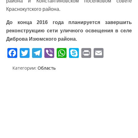
района и Константиновском поселковом совете
Краснокутского района.
До конца 2016 года планируется завершить
реконструкцию сети уличного освещения в селе
Диброва Изюмского района.
F
T
T
Vi
W
S
Pr
E
ac
w
el
b
h
k
in
m
Категории:
Область
e
itt
e
er
at
y
t
ai
b
er
gr
s
p
l
o
a
A
e
o
m
p
k
p