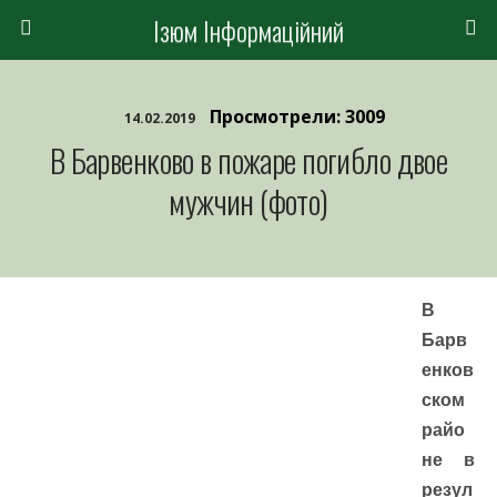
Ізюм Інформаційний
Просмотрели: 3009
14.02.2019
В Барвенково в пожаре погибло двое
мужчин (фото)
В
Барв
енков
ском
райо
не в
резул