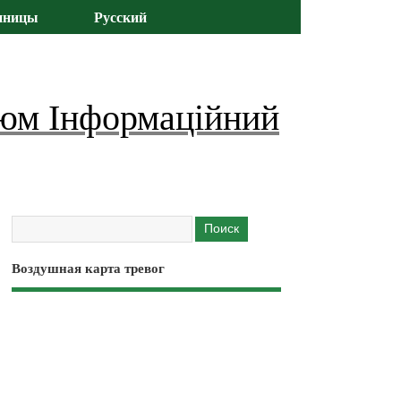
иницы
Русский
юм Інформаційний
Воздушная карта тревог