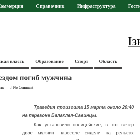
Коммерция
Справочник
Инфраструктура
Гост
Із
ская власть
Образование
Спорт
Область
оездом погиб мужчина
сть
No Comment
Трагедия произошла 15 марта около 20:40
на перегоне Балаклея-Савинцы.
Как установили полицейские, в тот вечер
двое мужчин навеселе сидели на рельсах